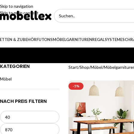
Skip to navigation
Skip to main content
ETTEN & ZUBEHÖR
FUTONS
MÖBELGARNITUREN
REGALSYSTEME
SCHR
KATEGORIEN
Start
Shop
Möbel
Möbelgarniture
Möbel
-5%
NACH PREIS FILTERN