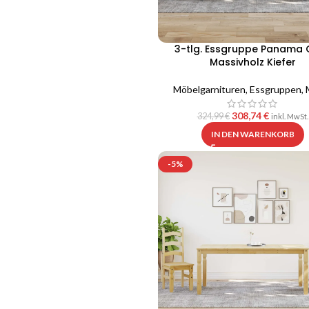
3-tlg. Essgruppe Panama 
Massivholz Kiefer
Möbelgarnituren
,
Essgruppen
,
308,74
€
324,99
€
inkl. MwSt.
IN DEN WARENKORB
-5%