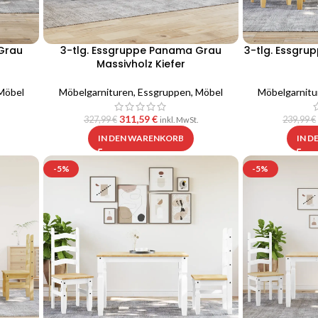
Grau
3-tlg. Essgruppe Panama Grau
3-tlg. Essgru
Massivholz Kiefer
Möbel
Möbelgarnituren
,
Essgruppen
,
Möbel
Möbelgarnitu
311,59
€
327,99
€
239,99
€
inkl. MwSt.
IN DEN WARENKORB
IN 
-5%
-5%