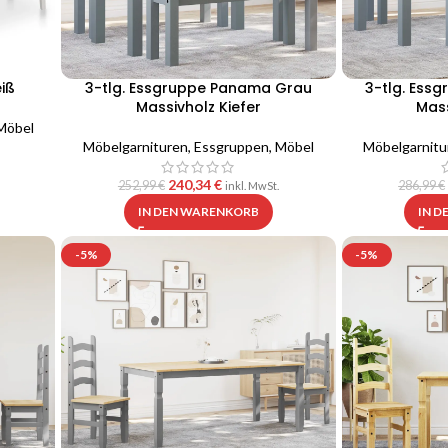
iß
3-tlg. Essgruppe Panama Grau
3-tlg. Ess
Massivholz Kiefer
Mass
Möbel
Möbelgarnituren
,
Essgruppen
,
Möbel
Möbelgarnitu
240,34
€
252,99
€
286,99
€
inkl. MwSt.
IN DEN WARENKORB
IN 
-5%
-5%