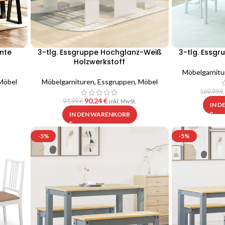
nte
3-tlg. Essgruppe Hochglanz-Weiß
3-tlg. Essgr
Holzwerkstoff
Möbelgarnitu
Möbel
Möbelgarnituren
,
Essgruppen
,
Möbel
169,99
€
90,24
€
94,99
€
inkl. MwSt.
IN 
IN DEN WARENKORB
-5%
-5%