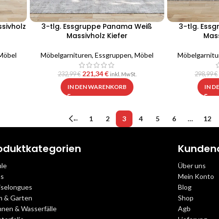
sivholz
3-tlg. Essgruppe Panama Weiß
3-tlg. Ess
Massivholz Kiefer
Mass
Möbel
Möbelgarnituren
,
Essgruppen
,
Möbel
Möbelgarnitu
221,34
€
232,99
€
298,99
€
inkl. MwSt.
IN DEN WARENKORB
IN 
←
1
2
3
4
5
6
…
12
oduktkategorien
Kunden
hle
Über uns
as
Mein Konto
iselongues
Blog
m & Garten
Shop
nnen & Wasserfälle
Agb