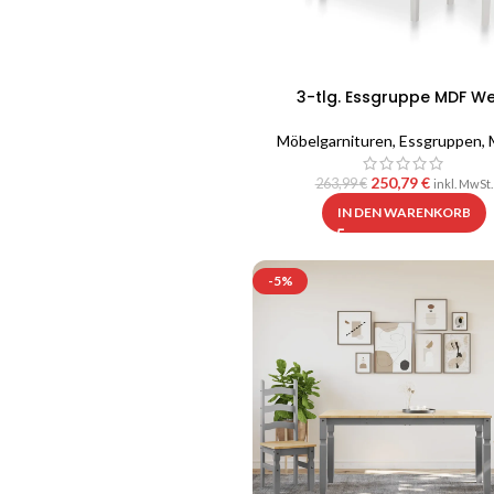
3-tlg. Essgruppe MDF We
Möbelgarnituren
,
Essgruppen
,
250,79
€
263,99
€
inkl. MwSt.
IN DEN WARENKORB
-5%