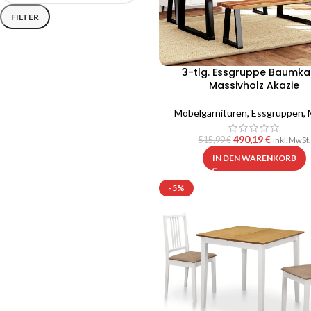
FILTER
3-tlg. Essgruppe Baumka
Massivholz Akazie
Möbelgarnituren
,
Essgruppen
,
490,19
€
515,99
€
inkl. MwSt.
IN DEN WARENKORB
-5%