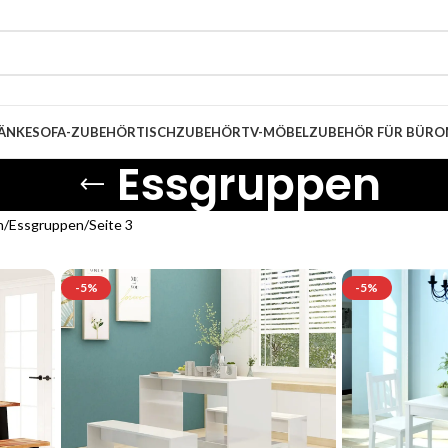
ÄNKE
SOFA-ZUBEHÖR
TISCHZUBEHÖR
TV-MÖBEL
ZUBEHÖR FÜR BÜRO
Essgruppen
n
Essgruppen
Seite 3
-5%
-5%