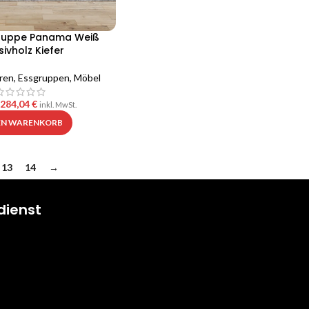
gruppe Panama Weiß
ivholz Kiefer
ren
,
Essgruppen
,
Möbel
284,04
€
inkl. MwSt.
DEN WARENKORB
13
14
→
dienst