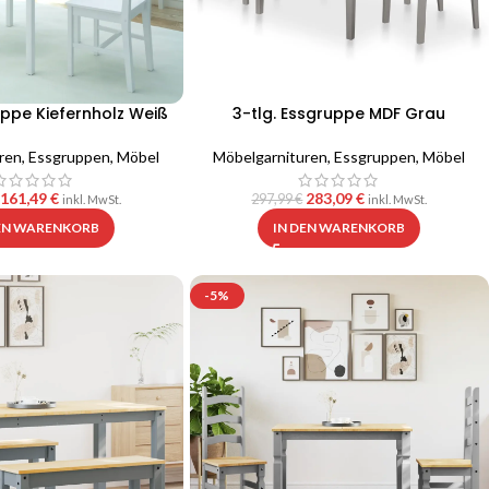
uppe Kiefernholz Weiß
3-tlg. Essgruppe MDF Grau
ren
,
Essgruppen
,
Möbel
Möbelgarnituren
,
Essgruppen
,
Möbel
161,49
€
283,09
€
297,99
€
inkl. MwSt.
inkl. MwSt.
DEN WARENKORB
IN DEN WARENKORB
-5%