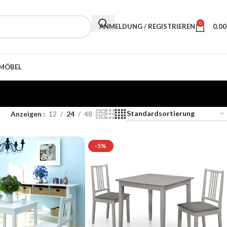
0
ANMELDUNG / REGISTRIEREN
0,0
MÖBEL
Anzeigen
12
24
48
-5%