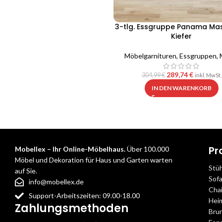
3-tlg. Essgruppe Panama Mas
Kiefer
Möbelgarnituren
,
Essgruppen
,
289,74
€
304,99
€
inkl. MwSt.
IN DEN WARENKORB
Pr
Mobellex – Ihr Online-Möbelhaus.
Über 100.000
Möbel und Dekoration für Haus und Garten warten
Stü
auf Sie.
Sof
info@mobellex.de
Cha
Support-Arbeitszeiten: 09.00-18.00
Hei
Zahlungsmethoden
Bru