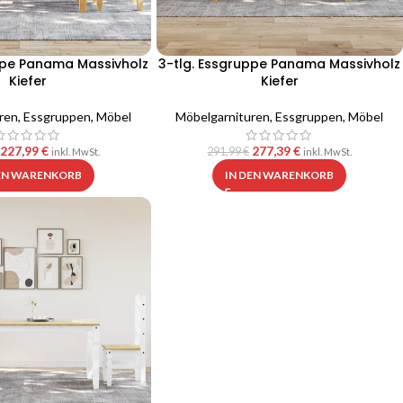
ppe Panama Massivholz
3-tlg. Essgruppe Panama Massivholz
Kiefer
Kiefer
ren
,
Essgruppen
,
Möbel
Möbelgarnituren
,
Essgruppen
,
Möbel
227,99
€
277,39
€
291,99
€
inkl. MwSt.
inkl. MwSt.
DEN WARENKORB
IN DEN WARENKORB