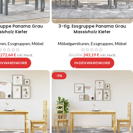
gruppe Panama Grau
3-tlg. Essgruppe Panama Grau
ivholz Kiefer
Massivholz Kiefer
ren
,
Essgruppen
,
Möbel
Möbelgarnituren
,
Essgruppen
,
Möbel
272,64
€
243,19
€
255,99
€
inkl. MwSt.
inkl. MwSt.
DEN WARENKORB
IN DEN WARENKORB
-5%