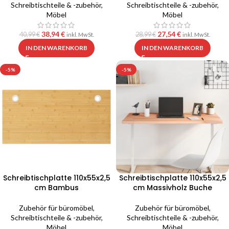
Schreibtischteile & -zubehör
,
Schreibtischteile & -zubehör
,
Möbel
Möbel
38,94
€
27,54
€
40,99
€
28,99
€
inkl. MwSt.
inkl. MwSt.
IN DEN WARENKORB
IN DEN WARENKORB
-5%
-5%
Schreibtischplatte 110x55x2,5
Schreibtischplatte 110x55x2,5
cm Bambus
cm Massivholz Buche
Zubehör für büromöbel
,
Zubehör für büromöbel
,
Schreibtischteile & -zubehör
,
Schreibtischteile & -zubehör
,
Möbel
Möbel