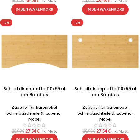
38,94
€
49,39
€
40,99
€
51,99
€
inkl. MwSt.
inkl. MwSt.
IN DEN WARENKORB
IN DEN WARENKORB
-5%
-5%
Schreibtischplatte 110x55x4
Schreibtischplatte 110x55x4
cm Bambus
cm Bambus
Zubehör für büromöbel
,
Zubehör für büromöbel
,
Schreibtischteile & -zubehör
,
Schreibtischteile & -zubehör
,
Möbel
Möbel
27,54
€
27,54
€
28,99
€
28,99
€
inkl. MwSt.
inkl. MwSt.
IN DEN WARENKORB
IN DEN WARENKORB