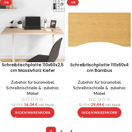
-5%
-5%
Schreibtischplatte 110x60x2,5
Schreibtischplatte 110x60x4
cm Massivholz Kiefer
cm Bambus
Zubehör für büromöbel
,
Zubehör für büromöbel
,
Schreibtischteile & -zubehör
,
Schreibtischteile & -zubehör
,
Möbel
Möbel
56,04
€
29,44
€
58,99
€
30,99
€
inkl. MwSt.
inkl. MwSt.
IN DEN WARENKORB
IN DEN WARENKORB
1
2
3
→