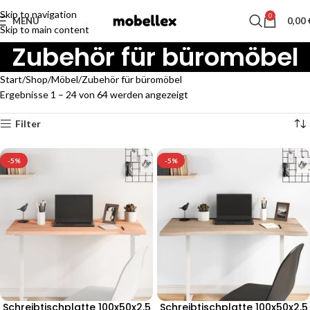
Skip to navigation
0
MENU
0,00
Skip to main content
Zubehör für büromöbel
Start
Shop
Möbel
Zubehör für büromöbel
Ergebnisse 1 – 24 von 64 werden angezeigt
Filter
-5%
-5%
Schreibtischplatte 100x50x2,5
Schreibtischplatte 100x50x2,5