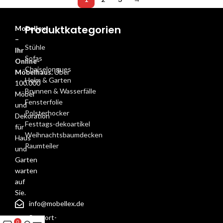
Produktkategorien
Mobellex
–
Stühle
Ihr
Sofas
Online-
Chaiselongues
Möbelhaus.
Über
Heim & Garten
100.000
Brunnen & Wasserfälle
Möbel
Fensterfolie
und
Polsterhocker
Dekoration
Festtags-dekoartikel
für
Weihnachtsbaumdecken
Haus
Raumteiler
und
Garten
warten
auf
Sie.
info@mobellex.de
Support-
0