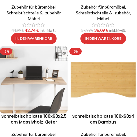
Zubehör für büromöbel
,
Zubehör für büromöbel
,
Schreibtischteile & -zubehör
,
Schreibtischteile & -zubehör
,
Möbel
Möbel
42,74
€
36,09
€
44,99
€
37,99
€
inkl. MwSt.
inkl. MwSt.
IN DEN WARENKORB
IN DEN WARENKORB
-5%
-5%
Schreibtischplatte 100x60x2,5
Schreibtischplatte 100x60x4
cm Massivholz Kiefer
cm Bambus
Zubehör für büromöbel
,
Zubehör für büromöbel
,