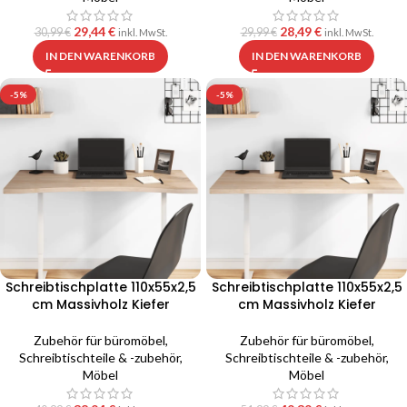
29,44
€
28,49
€
30,99
€
29,99
€
inkl. MwSt.
inkl. MwSt.
IN DEN WARENKORB
IN DEN WARENKORB
-5%
-5%
Schreibtischplatte 110x55x2,5
Schreibtischplatte 110x55x2,5
cm Massivholz Kiefer
cm Massivholz Kiefer
Zubehör für büromöbel
,
Zubehör für büromöbel
,
Schreibtischteile & -zubehör
,
Schreibtischteile & -zubehör
,
Möbel
Möbel