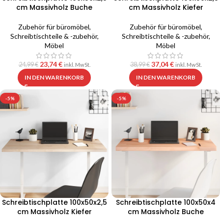
cm Massivholz Buche
cm Massivholz Kiefer
Zubehör für büromöbel
,
Zubehör für büromöbel
,
Schreibtischteile & -zubehör
,
Schreibtischteile & -zubehör
,
Möbel
Möbel
23,74
€
37,04
€
24,99
€
38,99
€
inkl. MwSt.
inkl. MwSt.
IN DEN WARENKORB
IN DEN WARENKORB
-5%
-5%
Schreibtischplatte 100x50x2,5
Schreibtischplatte 100x50x4
cm Massivholz Kiefer
cm Massivholz Buche