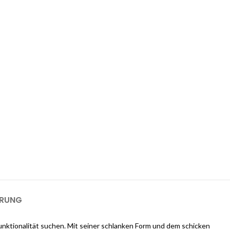
 1-GB-Cloudways-Server für 2 Monate
kostenlos?
ways an und erhalten Sie $25 kostenlose Guthaben, sobald Sie sich
m einen 1-GB-Server für 2 Monate kostenlos zu nutzen).
ERUNG
Funktionalität suchen. Mit seiner schlanken Form und dem schicken