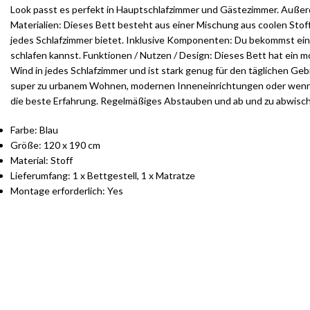
Look passt es perfekt in Hauptschlafzimmer und Gästezimmer. Außerdem
Materialien: Dieses Bett besteht aus einer Mischung aus coolen Stoffe
jedes Schlafzimmer bietet. Inklusive Komponenten: Du bekommst ein s
schlafen kannst. Funktionen / Nutzen / Design: Dieses Bett hat ein m
Wind in jedes Schlafzimmer und ist stark genug für den täglichen Ge
super zu urbanem Wohnen, modernen Inneneinrichtungen oder wenn du
die beste Erfahrung. Regelmäßiges Abstauben und ab und zu abwischen
Farbe: Blau
Größe: 120 x 190 cm
Material: Stoff
Lieferumfang: 1 x Bettgestell, 1 x Matratze
Montage erforderlich: Yes
S