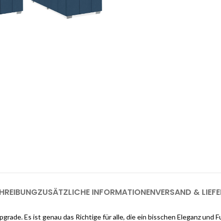
enste
Möchten Sie einen
as Interieur Ihres Traumhauses zu
.
Melden Sie sich jetzt bei Cloud
registrieren (genug, u
HREIBUNG
ZUSÄTZLICHE INFORMATIONEN
VERSAND & LIEF
grade. Es ist genau das Richtige für alle, die ein bisschen Eleganz und 