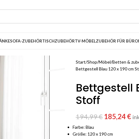
ÄNKE
SOFA-ZUBEHÖR
TISCHZUBEHÖR
TV-MÖBEL
ZUBEHÖR FÜR BÜRO
Start
Shop
Möbel
Betten & zub
Bettgestell Blau 120 x 190 cm St
Bettgestell 
Stoff
194,99
€
185,24
€
in
Farbe: Blau
Größe: 120 x 190 cm