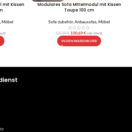
 mit Kissen
Modulares Sofa Mittelmodul mit Kissen
cm
Taupe 100 cm
,
Möbel
Sofa-zubehör
,
Anbausofas
,
Möbel
100,69
€
105,99
€
MwSt.
inkl. MwSt.
B
IN DEN WARENKORB
dienst
ht