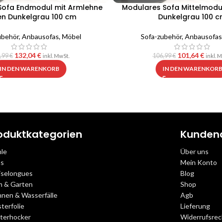
Sofa Endmodul mit Armlehne
Modulares Sofa Mittelmodul
en Dunkelgrau 100 cm
Dunkelgrau 100 
ubehör
,
Anbausofas
,
Möbel
Sofa-zubehör
,
Anbausofas
132,04
€
101,64
€
,99
€
106,99
€
inkl. MwSt.
inkl. 
IN DEN WARENKORB
IN DEN WARENKOR
oduktkategorien
Kunden
hle
Über uns
as
Mein Konto
iselongues
Blog
m & Garten
Shop
nnen & Wasserfälle
Agb
terfolie
Lieferung
sterhocker
Widerrufsrec