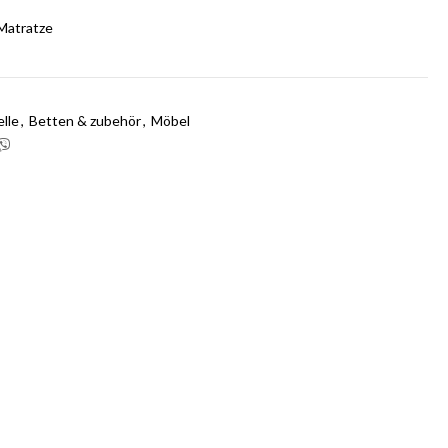
 Matratze
lle
,
Betten & zubehör
,
Möbel