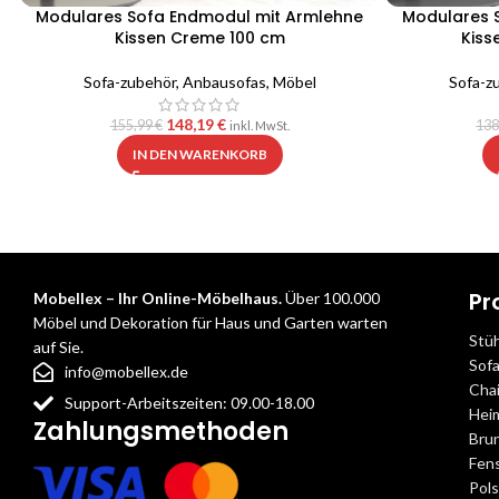
Modulares Sofa Endmodul mit Armlehne
Modulares 
Kissen Creme 100 cm
Kiss
Sofa-zubehör
,
Anbausofas
,
Möbel
Sofa-z
148,19
€
155,99
€
138
inkl. MwSt.
IN DEN WARENKORB
Pr
Mobellex – Ihr Online-Möbelhaus.
Über 100.000
Möbel und Dekoration für Haus und Garten warten
Stü
auf Sie.
Sof
info@mobellex.de
Cha
Support-Arbeitszeiten: 09.00-18.00
Hei
Zahlungsmethoden
Bru
Fens
Pol