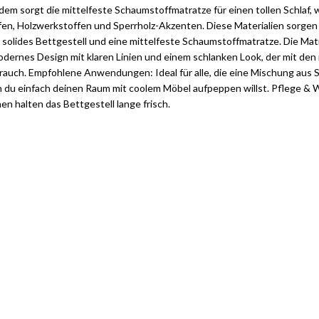
 sorgt die mittelfeste Schaumstoffmatratze für einen tollen Schlaf, wei
n, Holzwerkstoffen und Sperrholz-Akzenten. Diese Materialien sorgen dafü
olides Bettgestell und eine mittelfeste Schaumstoffmatratze. Die Matra
odernes Design mit klaren Linien und einem schlanken Look, der mit den 
brauch. Empfohlene Anwendungen: Ideal für alle, die eine Mischung aus 
 einfach deinen Raum mit coolem Möbel aufpeppen willst. Pflege & Wa
 halten das Bettgestell lange frisch.
tilvolle Möbelgarnituren für Ihr Zuhau
Jetzt entdecken und von exklusiven Angeboten profitieren.