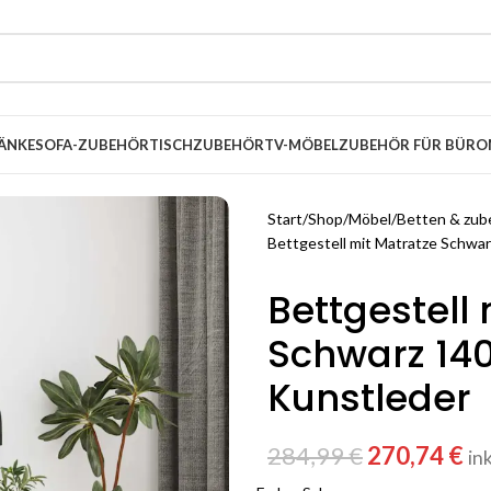
ÄNKE
SOFA-ZUBEHÖR
TISCHZUBEHÖR
TV-MÖBEL
ZUBEHÖR FÜR BÜRO
Start
Shop
Möbel
Betten & zub
Bettgestell mit Matratze Schwa
Bettgestell
Schwarz 140
Kunstleder
284,99
€
270,74
€
in