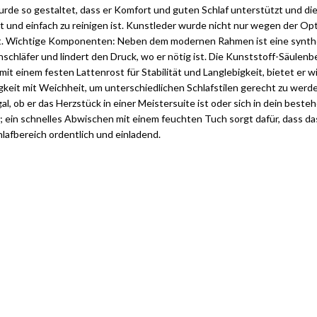
wurde so gestaltet, dass er Komfort und guten Schlaf unterstützt und die
 und einfach zu reinigen ist. Kunstleder wurde nicht nur wegen der Op
leibt. Wichtige Komponenten: Neben dem modernen Rahmen ist eine synth
enschläfer und lindert den Druck, wo er nötig ist. Die Kunststoff-Säule
it einem festen Lattenrost für Stabilität und Langlebigkeit, bietet er
gkeit mit Weichheit, um unterschiedlichen Schlafstilen gerecht zu werd
gal, ob er das Herzstück in einer Meistersuite ist oder sich in dein bes
lten; ein schnelles Abwischen mit einem feuchten Tuch sorgt dafür, dass
hlafbereich ordentlich und einladend.
tilvolle Möbelgarnituren für Ihr Zuhau