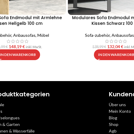
Sofa Endmodul mit Armlehne
Modulares Sofa Endmodul m
ssen Hellgelb 100 cm
Kissen Schwarz 100
ubehör
,
Anbausofas
,
Möbel
Sofa-zubehör
,
Anbausofas
148,19
€
132,04
€
,99
€
138,99
€
inkl. MwSt.
inkl. 
IN DEN WARENKORB
IN DEN WARENKOR
oduktkategorien
Kunden
hle
Über uns
as
Mein Konto
iselongues
Blog
m & Garten
Shop
nnen & Wasserfälle
Agb