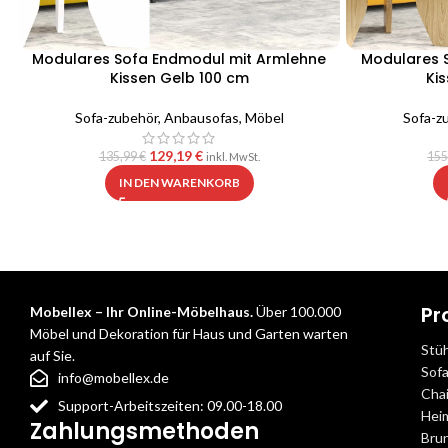
Modulares Sofa Endmodul mit Armlehne
Modulares 
Kissen Gelb 100 cm
Ki
Sofa-zubehör
,
Anbausofas
,
Möbel
Sofa-z
129,19
€
135,99
€
155
inkl. MwSt.
IN DEN WARENKORB
Pr
Mobellex – Ihr Online-Möbelhaus.
Über 100.000
Möbel und Dekoration für Haus und Garten warten
Stü
auf Sie.
Sof
info@mobellex.de
Cha
Support-Arbeitszeiten: 09.00-18.00
Hei
Zahlungsmethoden
Bru