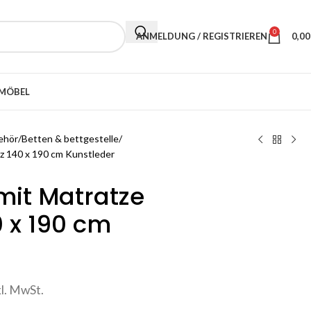
0
ANMELDUNG / REGISTRIEREN
0,0
MÖBEL
ehör
Betten & bettgestelle
rz 140 x 190 cm Kunstleder
 mit Matratze
 x 190 cm
kl. MwSt.