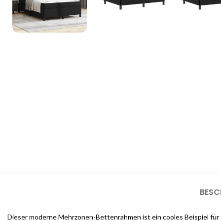
3D Inneneinrichtungsdi
Unsere 3D-Inneneinrichtungsdienste bieten Ihnen die Möglichkeit, d
sehen, bevor die Arbeiten beginnen
BESC
Dieser moderne Mehrzonen-Bettenrahmen ist ein cooles Beispiel für st