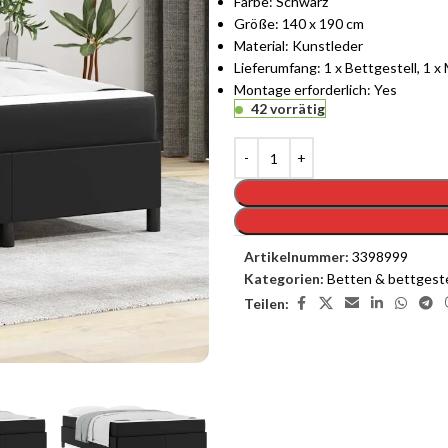
Farbe: Schwarz
Größe: 140 x 190 cm
Material: Kunstleder
Lieferumfang: 1 x Bettgestell, 1 x
Montage erforderlich: Yes
42 vorrätig
Artikelnummer:
3398999
Kategorien:
Betten & bettgeste
Teilen: