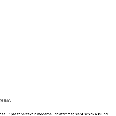
 1-GB-Cloudways-Server für 2 Monate
kostenlos?
ways an und erhalten Sie $25 kostenlose Guthaben, sobald Sie sich
m einen 1-GB-Server für 2 Monate kostenlos zu nutzen).
ERUNG
et. Er passt perfekt in moderne Schlafzimmer, sieht schick aus und