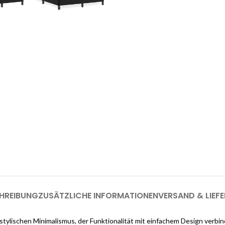
enste
Möchten Sie einen
as Interieur Ihres Traumhauses zu
.
Melden Sie sich jetzt bei Cloud
registrieren (genug, u
HREIBUNG
ZUSÄTZLICHE INFORMATIONEN
VERSAND & LIEF
ylischen Minimalismus, der Funktionalität mit einfachem Design verbind