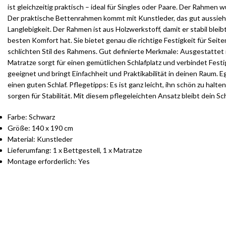
ist gleichzeitig praktisch – ideal für Singles oder Paare. Der Rahmen 
Der praktische Bettenrahmen kommt mit Kunstleder, das gut aussieht
Langlebigkeit. Der Rahmen ist aus Holzwerkstoff, damit er stabil b
besten Komfort hat. Sie bietet genau die richtige Festigkeit für Seit
schlichten Stil des Rahmens. Gut definierte Merkmale: Ausgestattet m
Matratze sorgt für einen gemütlichen Schlafplatz und verbindet Festi
geeignet und bringt Einfachheit und Praktikabilität in deinen Raum. E
einen guten Schlaf. Pflegetipps: Es ist ganz leicht, ihn schön zu ha
sorgen für Stabilität. Mit diesem pflegeleichten Ansatz bleibt dein Sc
Farbe: Schwarz
Größe: 140 x 190 cm
Material: Kunstleder
Lieferumfang: 1 x Bettgestell, 1 x Matratze
Montage erforderlich: Yes
S