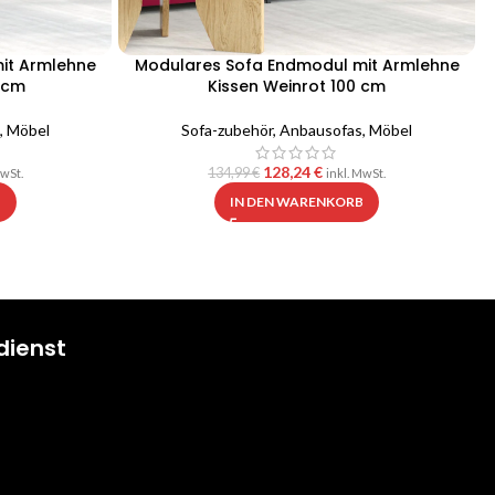
it Armlehne
Modulares Sofa Endmodul mit Armlehne
 cm
Kissen Weinrot 100 cm
,
Möbel
Sofa-zubehör
,
Anbausofas
,
Möbel
128,24
€
134,99
€
MwSt.
inkl. MwSt.
B
IN DEN WARENKORB
dienst