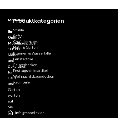
Produktkategorien
Mobellex
–
Stühle
Ihr
Sofas
Online-
Chaiselongues
Möbelhaus.
Über
Heim & Garten
100.000
Brunnen & Wasserfälle
Möbel
Fensterfolie
und
Polsterhocker
Dekoration
Festtags-dekoartikel
für
Weihnachtsbaumdecken
Haus
Raumteiler
und
Garten
warten
auf
Sie.
info@mobellex.de