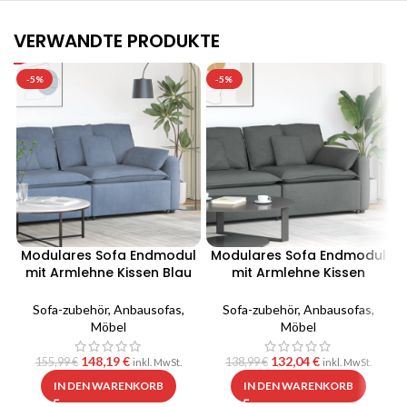
VERWANDTE PRODUKTE
-5%
-5%
Modulares Sofa Endmodul
Modulares Sofa Endmodul
mit Armlehne Kissen Blau
mit Armlehne Kissen
100 cm
Dunkelgrau 100 cm
Sofa-zubehör
,
Anbausofas
,
Sofa-zubehör
,
Anbausofas
,
Möbel
Möbel
148,19
€
132,04
€
155,99
€
138,99
€
inkl. MwSt.
inkl. MwSt.
IN DEN WARENKORB
IN DEN WARENKORB