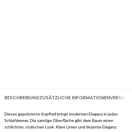
Arbeiten beginnen.
Möchten Sie einen 1-GB-Cloudways-
Server für 2 Monate kostenlos?
Melden Sie sich jetzt bei Cloudways an und erhalten Sie $25
kostenlose Guthaben, sobald Sie sich registrieren (genug, um
einen 1-GB-Server für 2 Monate kostenlos zu nutzen).
BESCHREIBUNG
ZUSÄTZLICHE INFORMATIONEN
VERSAND 
Dieses gepolsterte Kopfteil bringt modernen Eleganz in jedes
Schlafzimmer. Die samtige Oberfläche gibt dem Raum einen
schlichten, stylischen Look. Klare Linien und dezente Eleganz