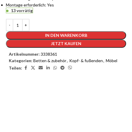
Montage erforderlich: Yes
13 vorrätig
IN DEN WARENKORB
JETZT KAUFEN
Artikelnummer:
3338361
Kategorien:
Betten & zubehör
,
Kopf- & fußenden
,
Möbel
Teilen:
3D Inneneinrichtungsdienste
Unsere 3D-Inneneinrichtungsdienste bieten Ihnen die
Möglichkeit, das Interieur Ihres Traumhauses zu sehen, bevor die