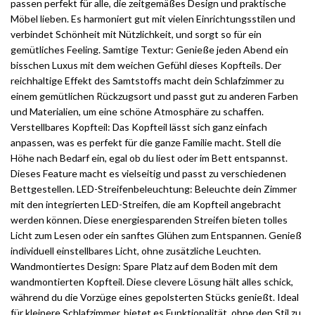
passen perfekt für alle, die zeitgemäßes Design und praktische
Möbel lieben. Es harmoniert gut mit vielen Einrichtungsstilen und
verbindet Schönheit mit Nützlichkeit, und sorgt so für ein
gemütliches Feeling. Samtige Textur: Genieße jeden Abend ein
bisschen Luxus mit dem weichen Gefühl dieses Kopfteils. Der
reichhaltige Effekt des Samtstoffs macht dein Schlafzimmer zu
einem gemütlichen Rückzugsort und passt gut zu anderen Farben
und Materialien, um eine schöne Atmosphäre zu schaffen.
Verstellbares Kopfteil: Das Kopfteil lässt sich ganz einfach
anpassen, was es perfekt für die ganze Familie macht. Stell die
Höhe nach Bedarf ein, egal ob du liest oder im Bett entspannst.
Dieses Feature macht es vielseitig und passt zu verschiedenen
Bettgestellen. LED-Streifenbeleuchtung: Beleuchte dein Zimmer
mit den integrierten LED-Streifen, die am Kopfteil angebracht
werden können. Diese energiesparenden Streifen bieten tolles
Licht zum Lesen oder ein sanftes Glühen zum Entspannen. Genieß
individuell einstellbares Licht, ohne zusätzliche Leuchten.
Wandmontiertes Design: Spare Platz auf dem Boden mit dem
wandmontierten Kopfteil. Diese clevere Lösung hält alles schick,
während du die Vorzüge eines gepolsterten Stücks genießt. Ideal
für kleinere Schlafzimmer, bietet es Funktionalität, ohne den Stil zu