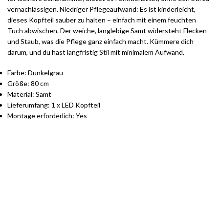
vernachlässigen. Niedriger Pflegeaufwand: Es ist kinderleicht,
dieses Kopfteil sauber zu halten – einfach mit einem feuchten
Tuch abwischen. Der weiche, langlebige Samt widersteht Flecken
und Staub, was die Pflege ganz einfach macht. Kümmere dich
darum, und du hast langfristig Stil mit minimalem Aufwand.
Farbe: Dunkelgrau
Größe: 80 cm
Material: Samt
Lieferumfang: 1 x LED Kopfteil
Montage erforderlich: Yes
Stilvolle Möbelgarnituren für Ihr Zuhause
Jetzt entdecken und von exklusiven Angeboten profitieren.