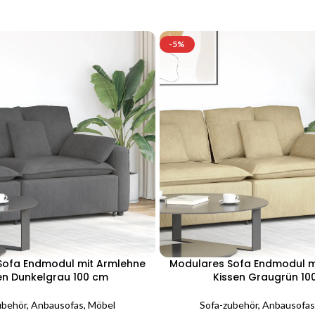
-5%
Sofa Endmodul mit Armlehne
Modulares Sofa Endmodul m
en Dunkelgrau 100 cm
Kissen Graugrün 1
ubehör
,
Anbausofas
,
Möbel
Sofa-zubehör
,
Anbausofas