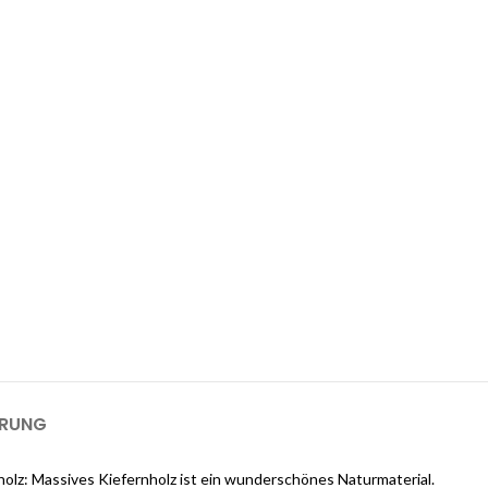
 1-GB-Cloudways-Server für 2 Monate
kostenlos?
ways an und erhalten Sie $25 kostenlose Guthaben, sobald Sie sich
m einen 1-GB-Server für 2 Monate kostenlos zu nutzen).
ERUNG
holz: Massives Kiefernholz ist ein wunderschönes Naturmaterial.