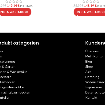
149,14
€
148,19
€
,99
€
155,99
€
inkl. MwSt.
inkl. 
IN DEN WARENKORB
IN DEN WARENKOR
oduktkategorien
Kunden
hle
Über uns
as
Mein Konto
iselongues
Blog
m & Garten
Shop
nnen & Wasserfälle
Agb
terfolie
Lieferung
sterhocker
Widerrufsrec
tags-dekoartikel
Impressum
hnachtsbaumdecken
Datenschutz
mteiler
Kontakt