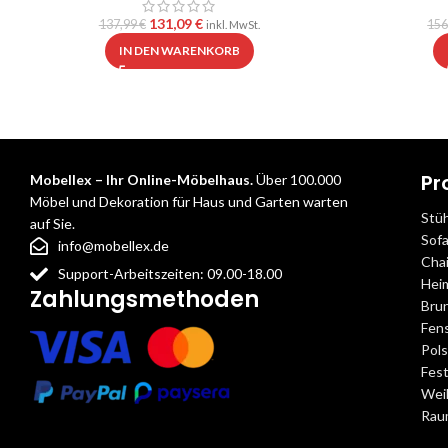
131,09
€
137,99
€
156
inkl. MwSt.
IN DEN WARENKORB
Pr
Mobellex – Ihr Online-Möbelhaus.
Über 100.000
Möbel und Dekoration für Haus und Garten warten
Stü
auf Sie.
Sof
info@mobellex.de
Cha
Support-Arbeitszeiten: 09.00-18.00
Hei
Zahlungsmethoden
Bru
Fens
Pol
Fest
Wei
Rau