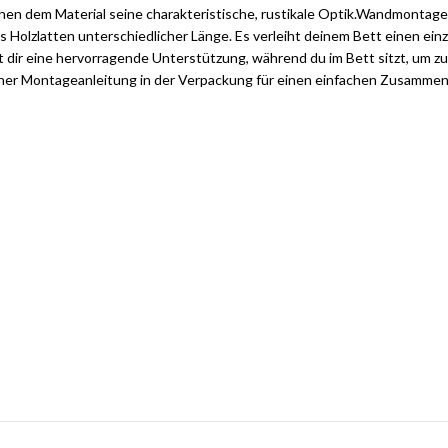
ihen dem Material seine charakteristische, rustikale Optik.Wandmontage
 Holzlatten unterschiedlicher Länge. Es verleiht deinem Bett einen einz
dir eine hervorragende Unterstützung, während du im Bett sitzt, um zu
iner Montageanleitung in der Verpackung für einen einfachen Zusammenb
tilvolle Möbelgarnituren für Ihr Zuhau
Jetzt entdecken und von exklusiven Angeboten profitieren.