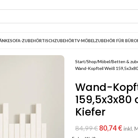
ÄNKE
SOFA-ZUBEHÖR
TISCHZUBEHÖR
TV-MÖBEL
ZUBEHÖR FÜR BÜRO
Start
Shop
Möbel
Betten & zub
Wand-Kopfteil Weiß 159,5x3x80 
Wand-Kopft
159,5x3x80 
Kiefer
84,99
€
80,74
€
inkl. 