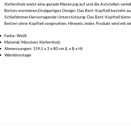
Kiefernholz weist eine gerade Maserung auf und die Aststellen verle
Bettes montieren.Einzigartiges Design: Das Bett-Kopfteil besteht aus
Schlafzimmer.Hervorragende Unterstützung: Das Bett-Kopfteil bietet 
Betten ohne Kopfteil vorgesehen. Hinweis:Jedes Produkt wird mit e
Farbe: Weiß
Material: Massives Kiefernholz
Abmessungen: 159,5 x 3 x 80 cm (L x B x H)
Wandmontage
S