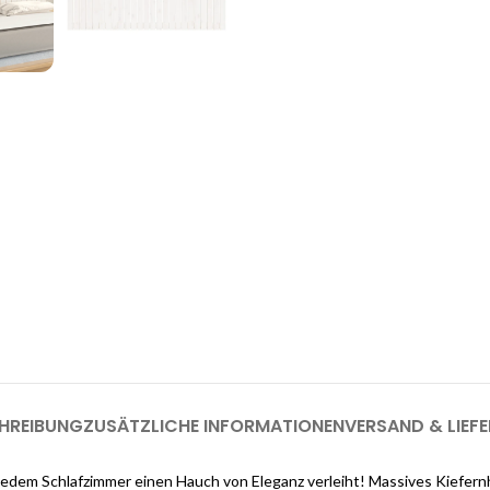
enste
Möchten Sie einen
as Interieur Ihres Traumhauses zu
.
Melden Sie sich jetzt bei Cloud
registrieren (genug, u
HREIBUNG
ZUSÄTZLICHE INFORMATIONEN
VERSAND & LIEF
 jedem Schlafzimmer einen Hauch von Eleganz verleiht! Massives Kiefern