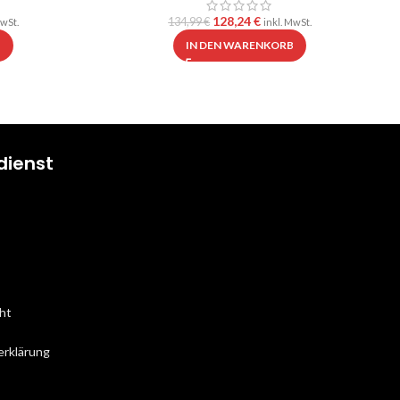
128,24
€
134,99
€
MwSt.
inkl. MwSt.
B
IN DEN WARENKORB
dienst
ht
erklärung