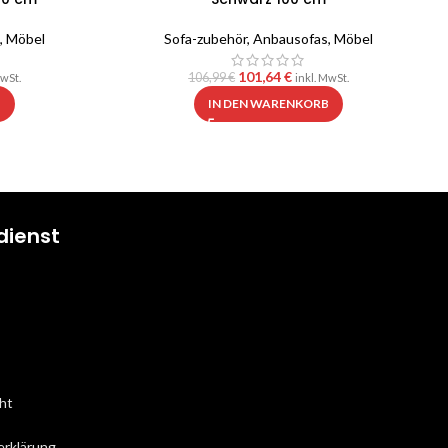
,
Möbel
Sofa-zubehör
,
Anbausofas
,
Möbel
101,64
€
106,99
€
MwSt.
inkl. MwSt.
B
IN DEN WARENKORB
dienst
ht
erklärung