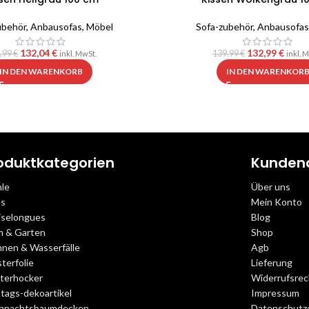
ubehör
,
Anbausofas
,
Möbel
Sofa-zubehör
,
Anbausofas
132,04
€
132,99
€
,99
€
139,99
€
inkl. MwSt.
inkl. 
IN DEN WARENKORB
IN DEN WARENKOR
oduktkategorien
Kunden
hle
Über uns
as
Mein Konto
iselongues
Blog
m & Garten
Shop
nnen & Wasserfälle
Agb
terfolie
Lieferung
sterhocker
Widerrufsrec
tags-dekoartikel
Impressum
hnachtsbaumdecken
Datenschutz