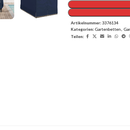
Artikelnummer:
3376134
Kategorien:
Gartenbetten
,
Ga
Teilen:
enste
Möchten Sie einen
as Interieur Ihres Traumhauses zu
.
Melden Sie sich jetzt bei Cloud
registrieren (genug, u