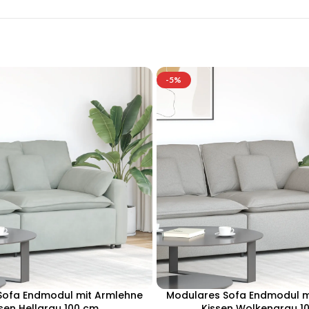
-5%
Sofa Endmodul mit Armlehne
Modulares Sofa Endmodul m
sen Hellgrau 100 cm
Kissen Wolkengrau 1