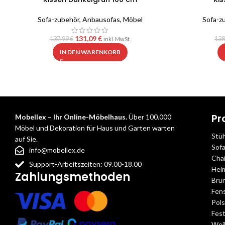
Sofa-zubehör
,
Anbausofas
,
Möbel
Sofa-z
131,09
€
137,99
€
138
inkl. MwSt.
IN DEN WARENKORB
Pr
Mobellex – Ihr Online-Möbelhaus.
Über 100.000
Möbel und Dekoration für Haus und Garten warten
Stü
auf Sie.
Sof
info@mobellex.de
Cha
Support-Arbeitszeiten: 09.00-18.00
Hei
Zahlungsmethoden
Bru
Fens
Pol
Fest
Wei