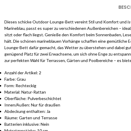
BESC
Dieses schicke Outdoor-Lounge-Bett vereint Stil und Komfort und is
Marineblau, passt es super zu verschiedenen Außenbereichen – ideal, 
sitzt oder flach liegst. Genieße den Komfort beim Sonnenbaden, Lesen
hält. Die schönen marineblauen Vorhänge schaffen eine gemütliche Ec
Lounge-Bett dafür gemacht, das Wetter zu überstehen und dabei gut 
genügend Platz für zwei Erwachsene, um sich ohne Enge zu entspanne
zur perfekten Wahl für Terrassen, Gärten und Poolbereiche – es biete
Anzahl der Artikel: 2
Farbe: Grau
Form: Rechteckig
Material: Natur-Rattan
Oberfläche: Pulverbeschichtet
Innen/Außen: Nur für draußen
Abdeckung enthalten: Ja
Räume: Garten und Terrasse
Batterien inklusive: Nein
Matratzenstärke: 10 cm