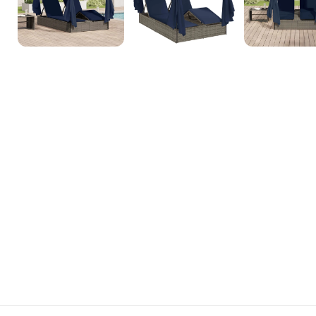
3D Inneneinrichtungsdi
Unsere 3D-Inneneinrichtungsdienste bieten Ihnen die Möglichkeit, d
sehen, bevor die Arbeiten beginnen