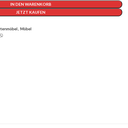
IN DEN WARENKORB
JETZT KAUFEN
rtenmöbel
,
Möbel
 1-GB-Cloudways-Server für 2 Monate
kostenlos?
ways an und erhalten Sie $25 kostenlose Guthaben, sobald Sie sich
m einen 1-GB-Server für 2 Monate kostenlos zu nutzen).