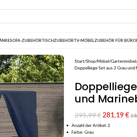
ÄNKE
SOFA-ZUBEHÖR
TISCHZUBEHÖR
TV-MÖBEL
ZUBEHÖR FÜR BÜRO
Start
Shop
Möbel
Gartenmöbel
Doppelliege Set aus 2 Grau und
Doppelliege
und Marine
295,99
€
281,19
€
in
Anzahl der Artikel: 2
Farbe: Grau