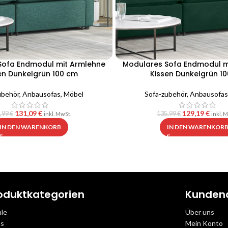
Sofa Endmodul mit Armlehne
Modulares Sofa Endmodul m
en Dunkelgrün 100 cm
Kissen Dunkelgrün 1
ubehör
,
Anbausofas
,
Möbel
Sofa-zubehör
,
Anbausofas
131,09
€
129,19
€
,99
€
135,99
€
inkl. MwSt.
inkl. 
IN DEN WARENKORB
IN DEN WARENKOR
oduktkategorien
Kunden
hle
Über uns
as
Mein Konto