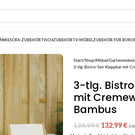
ÄNKE
SOFA-ZUBEHÖR
TISCHZUBEHÖR
TV-MÖBEL
ZUBEHÖR FÜR BÜRO
Start
Shop
Möbel
Gartenmöbel
3-tlg. Bistro-Set Klappbar mit
3-tlg. Bist
mit Cremew
Bambus
139,99
€
132,99
€
in