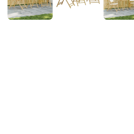
3D Inneneinrichtungsdi
Unsere 3D-Inneneinrichtungsdienste bieten Ihnen die Möglichkeit, d
sehen, bevor die Arbeiten beginnen