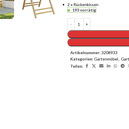
2 x Rückenkissen
193 vorrätig
Artikelnummer:
3208933
Kategorien:
Gartenmöbel
,
Gar
Teilen:
enste
Möchten Sie einen
as Interieur Ihres Traumhauses zu
.