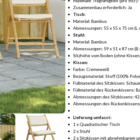
Maximale Tragfähigkeit (pro Sitz ):
Zusammenbau erforderlich: Ja
Tisch:
Material: Bambus
Abmessungen: 55 x 55 x 75 cm (L x
Stuhl:
Material: Bambus
Abmessungen: 59 x 51 x 87 cm (B x
Sitzhöhe vom Boden (ohne Kissen
Kissen:
Farbe: Cremeweiß
Bezugsmaterial: Stoff (100% Polye
Füllmaterial des Sitzkissen: Schau
Füllmaterial des Rückenkissens: 
Abmessungen des Sitzkissens: 42 x
Abmessungen des Rückenkissens: 4
Lieferung umfasst:
1 x Quadratischer Tisch
2 x Stuhl
2 x Sitzkissen mit abnehmbarem 