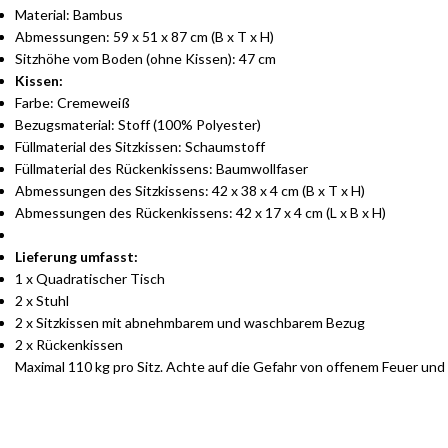
Material: Bambus
Abmessungen: 59 x 51 x 87 cm (B x T x H)
Sitzhöhe vom Boden (ohne Kissen): 47 cm
Kissen:
Farbe: Cremeweiß
Bezugsmaterial: Stoff (100% Polyester)
Füllmaterial des Sitzkissen: Schaumstoff
Füllmaterial des Rückenkissens: Baumwollfaser
Abmessungen des Sitzkissens: 42 x 38 x 4 cm (B x T x H)
Abmessungen des Rückenkissens: 42 x 17 x 4 cm (L x B x H)
Lieferung umfasst:
1 x Quadratischer Tisch
2 x Stuhl
2 x Sitzkissen mit abnehmbarem und waschbarem Bezug
2 x Rückenkissen
Maximal 110 kg pro Sitz. Achte auf die Gefahr von offenem Feuer und