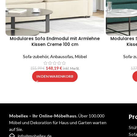
Modulares Sofa Endmodul mit Armlehne
Modulares 
Kissen Creme 100 cm
Kiss
Sofa-zubehör
,
Anbausofas
,
Möbel
Sofa-z
148,19
€
155,99
€
137
inkl. MwSt.
IN DEN WARENKORB
Pr
Mobellex – Ihr Online-Möbelhaus.
Über 100.000
Möbel und Dekoration für Haus und Garten warten
Stü
auf Sie.
Sof
info@mobellex.de