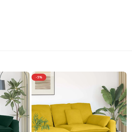
se
-5%