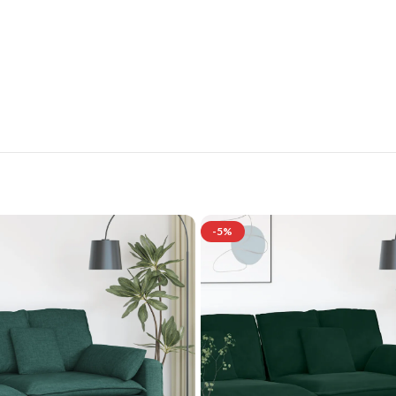
tilvolle Möbelgarnituren für Ihr Zuhau
Jetzt entdecken und von exklusiven Angeboten profitieren.
-5%