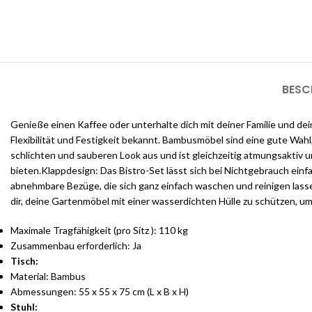
BESC
Genieße einen Kaffee oder unterhalte dich mit deiner Familie und de
Flexibilität und Festigkeit bekannt. Bambusmöbel sind eine gute Wah
schlichten und sauberen Look aus und ist gleichzeitig atmungsaktiv 
bieten.Klappdesign: Das Bistro-Set lässt sich bei Nichtgebrauch ei
abnehmbare Bezüge, die sich ganz einfach waschen und reinigen lass
dir, deine Gartenmöbel mit einer wasserdichten Hülle zu schützen, u
Maximale Tragfähigkeit (pro Sitz ): 110 kg
Zusammenbau erforderlich: Ja
Tisch:
Material: Bambus
Abmessungen: 55 x 55 x 75 cm (L x B x H)
Stuhl: