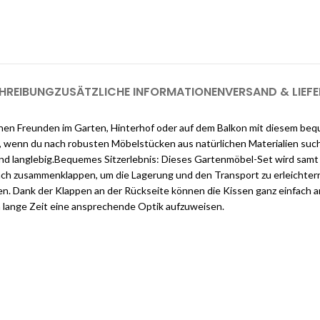
Melden Sie sich jetzt bei Cloud
registrieren (genug, u
HREIBUNG
ZUSÄTZLICHE INFORMATIONEN
VERSAND & LIEF
inen Freunden im Garten, Hinterhof oder auf dem Balkon mit diesem bequ
l, wenn du nach robusten Möbelstücken aus natürlichen Materialien suchs
und langlebig.Bequemes Sitzerlebnis: Dieses Gartenmöbel-Set wird samt 
nfach zusammenklappen, um die Lagerung und den Transport zu erleichte
en. Dank der Klappen an der Rückseite können die Kissen ganz einfach
m lange Zeit eine ansprechende Optik aufzuweisen.