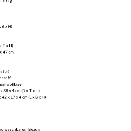
 110 kg
 B x H)
 T x H)
): 47 cm
ster)
mstoff
Baumwollfaser
 38 x 4 cm (B x T x H)
2 x 17 x 4 cm (L x B x H)
und waschbarem Bezug