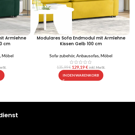
it Armlehne
Modulares Sofa Endmodul mit Armlehne
00 cm
Kissen Gelb 100 cm
,
Möbel
Sofa-zubehör
,
Anbausofas
,
Möbel
129,19
€
135,99
€
MwSt.
inkl. MwSt.
B
IN DEN WARENKORB
dienst