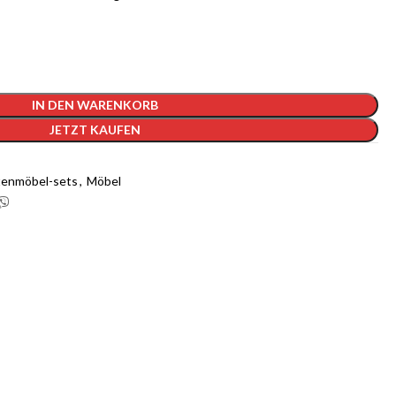
IN DEN WARENKORB
JETZT KAUFEN
tenmöbel-sets
,
Möbel
 1-GB-Cloudways-Server für 2 Monate
kostenlos?