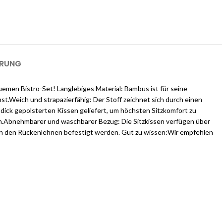
ways an und erhalten Sie $25 kostenlose Guthaben, sobald Sie sich
m einen 1-GB-Server für 2 Monate kostenlos zu nutzen).
ERUNG
emen Bistro-Set! Langlebiges Material: Bambus ist für seine
t.Weich und strapazierfähig: Der Stoff zeichnet sich durch einen
dick gepolsterten Kissen geliefert, um höchsten Sitzkomfort zu
rn.Abnehmbarer und waschbarer Bezug: Die Sitzkissen verfügen über
 an den Rückenlehnen befestigt werden. Gut zu wissen:Wir empfehlen