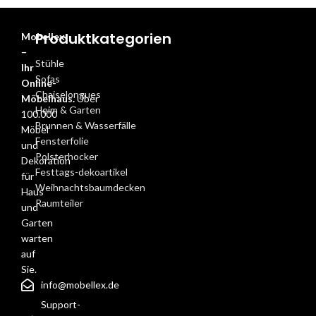
Produktkategorien
Mobellex
–
Stühle
Ihr
Sofas
Online-
Chaiselongues
Möbelhaus.
Über
Heim & Garten
100.000
Brunnen & Wasserfälle
Möbel
Fensterfolie
und
Polsterhocker
Dekoration
Festtags-dekoartikel
für
Weihnachtsbaumdecken
Haus
Raumteiler
und
Garten
warten
auf
Sie.
info@mobellex.de
Support-