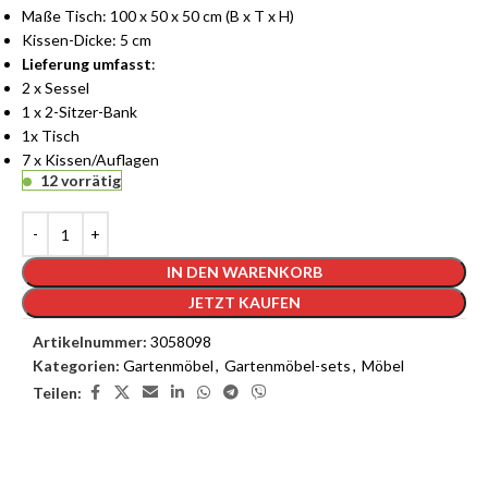
Maße Tisch: 100 x 50 x 50 cm (B x T x H)
Kissen-Dicke: 5 cm
Lieferung umfasst
:
2 x Sessel
1 x 2-Sitzer-Bank
1x Tisch
7 x Kissen/Auflagen
12 vorrätig
IN DEN WARENKORB
JETZT KAUFEN
Artikelnummer:
3058098
Kategorien:
Gartenmöbel
,
Gartenmöbel-sets
,
Möbel
Teilen: