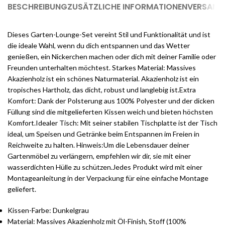
BESCHREIBUNG
ZUSÄTZLICHE INFORMATIONEN
VERSAND 
Dieses Garten-Lounge-Set vereint Stil und Funktionalität und ist
die ideale Wahl, wenn du dich entspannen und das Wetter
genießen, ein Nickerchen machen oder dich mit deiner Familie oder
Freunden unterhalten möchtest. Starkes Material: Massives
Akazienholz ist ein schönes Naturmaterial. Akazienholz ist ein
tropisches Hartholz, das dicht, robust und langlebig ist.Extra
Komfort: Dank der Polsterung aus 100% Polyester und der dicken
Füllung sind die mitgelieferten Kissen weich und bieten höchsten
Komfort.Idealer Tisch: Mit seiner stabilen Tischplatte ist der Tisch
ideal, um Speisen und Getränke beim Entspannen im Freien in
Reichweite zu halten. Hinweis:Um die Lebensdauer deiner
Gartenmöbel zu verlängern, empfehlen wir dir, sie mit einer
wasserdichten Hülle zu schützen.Jedes Produkt wird mit einer
Montageanleitung in der Verpackung für eine einfache Montage
geliefert.
Kissen-Farbe: Dunkelgrau
Material: Massives Akazienholz mit Öl-Finish, Stoff (100%