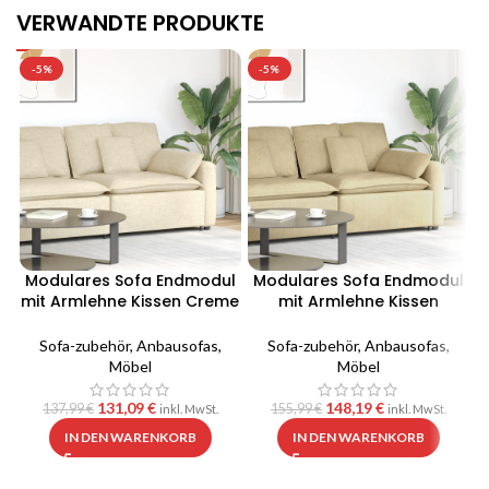
VERWANDTE PRODUKTE
-5%
-5%
Modulares Sofa Endmodul
Modulares Sofa Endmodul
mit Armlehne Kissen Creme
mit Armlehne Kissen
100 cm
Graugrün 100cm
Sofa-zubehör
,
Anbausofas
,
Sofa-zubehör
,
Anbausofas
,
Möbel
Möbel
131,09
€
148,19
€
137,99
€
155,99
€
inkl. MwSt.
inkl. MwSt.
IN DEN WARENKORB
IN DEN WARENKORB