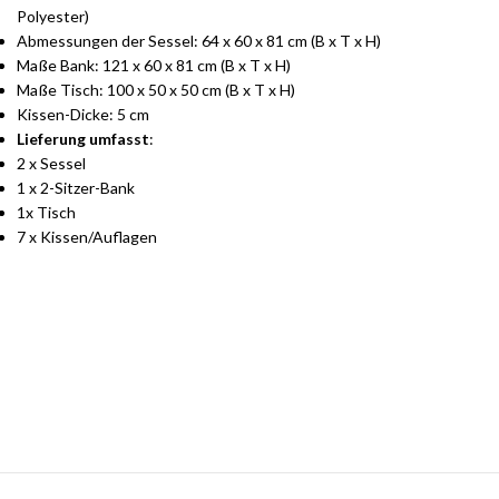
Polyester)
Abmessungen der Sessel: 64 x 60 x 81 cm (B x T x H)
Maße Bank: 121 x 60 x 81 cm (B x T x H)
Maße Tisch: 100 x 50 x 50 cm (B x T x H)
Kissen-Dicke: 5 cm
Lieferung umfasst
:
2 x Sessel
1 x 2-Sitzer-Bank
1x Tisch
7 x Kissen/Auflagen
Stilvolle Möbelgarnituren für Ihr Zuhause
Jetzt entdecken und von exklusiven Angeboten profitieren.