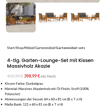
Start
Shop
Möbel
Gartenmöbel
Gartenmöbel-sets
4-tlg. Garten-Lounge-Set mit Kissen
Massivholz Akazie
419,99
€
398,99
€
inkl. MwSt.
Kissen-Farbe: Dunkelgrau
Material: Massives Akazienholz mit Öl-Finish, Stoff (100%
Polyester)
Abmessungen der Sessel: 64 x 60 x 81 cm (B x T x H)
Maße Bank: 121 x 60 x 81 cm (B x T x H)