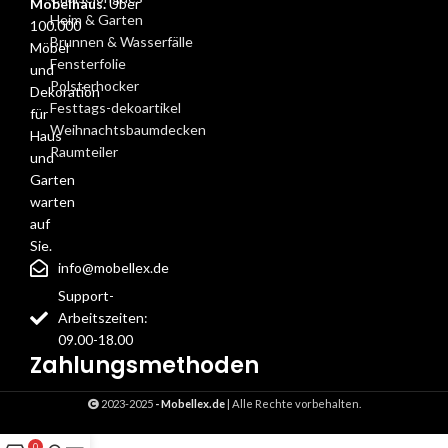
Möbelhaus.
Über
Heim & Garten
100.000
Brunnen & Wasserfälle
Möbel
Fensterfolie
und
Polsterhocker
Dekoration
Festtags-dekoartikel
für
Weihnachtsbaumdecken
Haus
Raumteiler
und
Garten
warten
auf
Sie.
info@mobellex.de
Support-
Arbeitszeiten:
09.00-18.00
Zahlungsmethoden
2023-2025
- Mobellex.de
| Alle Rechte vorbehalten.
0