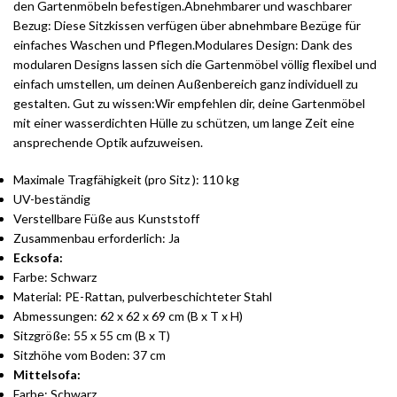
den Gartenmöbeln befestigen.Abnehmbarer und waschbarer
Bezug: Diese Sitzkissen verfügen über abnehmbare Bezüge für
einfaches Waschen und Pflegen.Modulares Design: Dank des
modularen Designs lassen sich die Gartenmöbel völlig flexibel und
einfach umstellen, um deinen Außenbereich ganz individuell zu
gestalten. Gut zu wissen:Wir empfehlen dir, deine Gartenmöbel
mit einer wasserdichten Hülle zu schützen, um lange Zeit eine
ansprechende Optik aufzuweisen.
Maximale Tragfähigkeit (pro Sitz ): 110 kg
UV-beständig
Verstellbare Füße aus Kunststoff
Zusammenbau erforderlich: Ja
Ecksofa:
Farbe: Schwarz
Material: PE-Rattan, pulverbeschichteter Stahl
Abmessungen: 62 x 62 x 69 cm (B x T x H)
Sitzgröße: 55 x 55 cm (B x T)
Sitzhöhe vom Boden: 37 cm
Mittelsofa:
Farbe: Schwarz