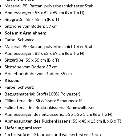
Material: PE-Rattan, pulverbeschichteter Stahl
Abmessungen: 55 x 62 x 69 cm (B x T x H)
Sitzgröße: 55 x 55 cm (B x T)
Sitzhöhe vom Boden: 37 cm
Sofa mit Armlehnen:
Farbe: Schwarz
Material: PE-Rattan, pulverbeschichteter Stahl
Abmessungen: 83 x 62 x 69 cm (B x T x H)
Sitzgröße: 55 x 55 cm (B x T)
Sitzhöhe vom Boden: 37 cm
Armlehnenhöhe vom Boden: 55 cm
Kissen:
Farbe: Schwarz
Bezugsmaterial: Stoff (100% Polyester)
Füllmaterial des Sitzkissen: Schaumstoff
Füllmaterial des Rückenkissens: Baumwollfaser
Abmessungen des Sitzkissens: 55 x 55 x 3 cm (B x T x H)
Abmessungen des Rückenkissens: 55 x 45 x 13 cm (L x B x T)
Lieferung umfasst:
1 x Ecksofa mit Stauraum und wasserfestem Beutel