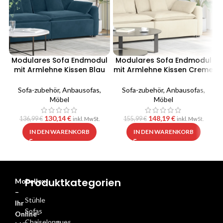
Modulares Sofa Endmodul
Modulares Sofa Endmodul
mit Armlehne Kissen Blau
mit Armlehne Kissen Creme
100 cm
100 cm
Sofa-zubehör
,
Anbausofas
,
Sofa-zubehör
,
Anbausofas
,
Möbel
Möbel
130,14
€
148,19
€
136,99
€
155,99
€
inkl. MwSt.
inkl. MwSt.
IN DEN WARENKORB
IN DEN WARENKORB
Produktkategorien
Mobellex
–
Stühle
Ihr
Sofas
Online-
Chaiselongues