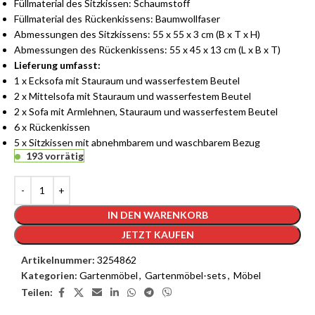
Füllmaterial des Sitzkissen: Schaumstoff
Füllmaterial des Rückenkissens: Baumwollfaser
Abmessungen des Sitzkissens: 55 x 55 x 3 cm (B x T x H)
Abmessungen des Rückenkissens: 55 x 45 x 13 cm (L x B x T)
Lieferung umfasst:
1 x Ecksofa mit Stauraum und wasserfestem Beutel
2 x Mittelsofa mit Stauraum und wasserfestem Beutel
2 x Sofa mit Armlehnen, Stauraum und wasserfestem Beutel
6 x Rückenkissen
5 x Sitzkissen mit abnehmbarem und waschbarem Bezug
193 vorrätig
IN DEN WARENKORB
JETZT KAUFEN
Artikelnummer:
3254862
Kategorien:
Gartenmöbel
,
Gartenmöbel-sets
,
Möbel
Teilen: