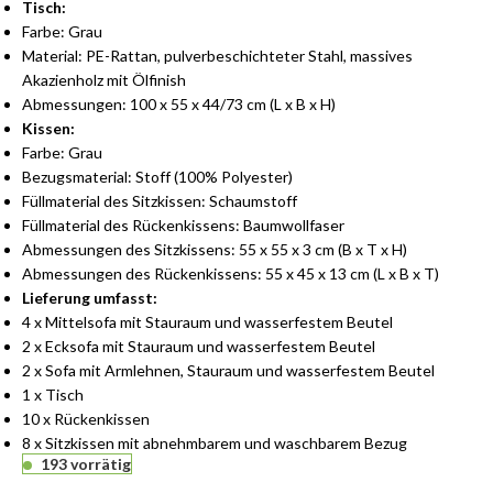
Tisch:
Farbe: Grau
Material: PE-Rattan, pulverbeschichteter Stahl, massives
Akazienholz mit Ölfinish
Abmessungen: 100 x 55 x 44/73 cm (L x B x H)
Kissen:
Farbe: Grau
Bezugsmaterial: Stoff (100% Polyester)
Füllmaterial des Sitzkissen: Schaumstoff
Füllmaterial des Rückenkissens: Baumwollfaser
Abmessungen des Sitzkissens: 55 x 55 x 3 cm (B x T x H)
Abmessungen des Rückenkissens: 55 x 45 x 13 cm (L x B x T)
Lieferung umfasst:
4 x Mittelsofa mit Stauraum und wasserfestem Beutel
2 x Ecksofa mit Stauraum und wasserfestem Beutel
2 x Sofa mit Armlehnen, Stauraum und wasserfestem Beutel
1 x Tisch
10 x Rückenkissen
8 x Sitzkissen mit abnehmbarem und waschbarem Bezug
193 vorrätig