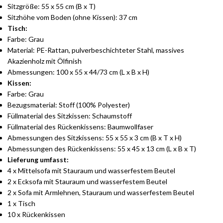
Sitzgröße: 55 x 55 cm (B x T)
Sitzhöhe vom Boden (ohne Kissen): 37 cm
Tisch:
Farbe: Grau
Material: PE-Rattan, pulverbeschichteter Stahl, massives
Akazienholz mit Ölfinish
Abmessungen: 100 x 55 x 44/73 cm (L x B x H)
Kissen:
Farbe: Grau
Bezugsmaterial: Stoff (100% Polyester)
Füllmaterial des Sitzkissen: Schaumstoff
Füllmaterial des Rückenkissens: Baumwollfaser
Abmessungen des Sitzkissens: 55 x 55 x 3 cm (B x T x H)
Abmessungen des Rückenkissens: 55 x 45 x 13 cm (L x B x T)
Lieferung umfasst:
4 x Mittelsofa mit Stauraum und wasserfestem Beutel
2 x Ecksofa mit Stauraum und wasserfestem Beutel
2 x Sofa mit Armlehnen, Stauraum und wasserfestem Beutel
1 x Tisch
10 x Rückenkissen