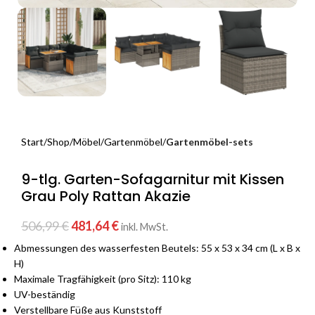
Start
Shop
Möbel
Gartenmöbel
Gartenmöbel-sets
9-tlg. Garten-Sofagarnitur mit Kissen
Grau Poly Rattan Akazie
506,99
€
481,64
€
inkl. MwSt.
Abmessungen des wasserfesten Beutels: 55 x 53 x 34 cm (L x B x
H)
Maximale Tragfähigkeit (pro Sitz): 110 kg
UV-beständig
Verstellbare Füße aus Kunststoff