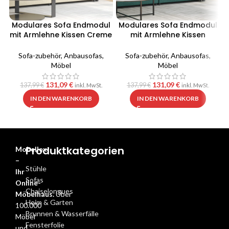
Modulares Sofa Endmodul
Modulares Sofa Endmodul
mit Armlehne Kissen Creme
mit Armlehne Kissen
100 cm
Dunkelgrün 100 cm
Sofa-zubehör
,
Anbausofas
,
Sofa-zubehör
,
Anbausofas
,
Möbel
Möbel
131,09
€
131,09
€
137,99
€
137,99
€
inkl. MwSt.
inkl. MwSt.
IN DEN WARENKORB
IN DEN WARENKORB
Produktkategorien
Mobellex
–
Stühle
Ihr
Sofas
Online-
Chaiselongues
Möbelhaus.
Über
Heim & Garten
100.000
Brunnen & Wasserfälle
Möbel
Fensterfolie
und