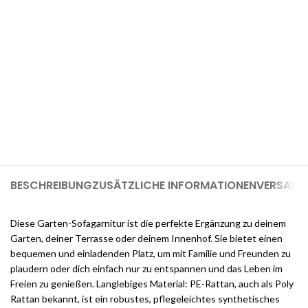
Möchten Sie einen 1-GB-Cloudways-
Server für 2 Monate kostenlos?
Melden Sie sich jetzt bei Cloudways an und erhalten Sie $25
kostenlose Guthaben, sobald Sie sich registrieren (genug, um
einen 1-GB-Server für 2 Monate kostenlos zu nutzen).
BESCHREIBUNG
ZUSÄTZLICHE INFORMATIONEN
VERSAND 
Diese Garten-Sofagarnitur ist die perfekte Ergänzung zu deinem
Garten, deiner Terrasse oder deinem Innenhof. Sie bietet einen
bequemen und einladenden Platz, um mit Familie und Freunden zu
plaudern oder dich einfach nur zu entspannen und das Leben im
Freien zu genießen. Langlebiges Material: PE-Rattan, auch als Poly
Rattan bekannt, ist ein robustes, pflegeleichtes synthetisches