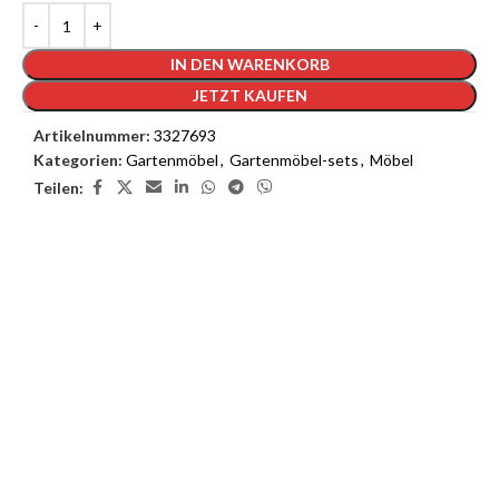
IN DEN WARENKORB
JETZT KAUFEN
Artikelnummer:
3327693
Kategorien:
Gartenmöbel
,
Gartenmöbel-sets
,
Möbel
Teilen:
3D Inneneinrichtungsdienste
Unsere 3D-Inneneinrichtungsdienste bieten Ihnen die
Möglichkeit, das Interieur Ihres Traumhauses zu sehen, bevor die
Arbeiten beginnen.