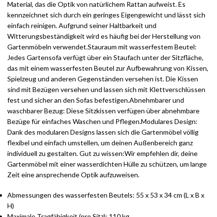
Material, das die Optik von natürlichem Rattan aufweist. Es
kennzeichnet sich durch ein geringes Eigengewicht und lässt sich
einfach reinigen. Aufgrund seiner Haltbarkeit und
Witterungsbeständigkeit wird es häufig bei der Herstellung von
Gartenmöbeln verwendet.Stauraum mit wasserfestem Beutel:
Jedes Gartensofa verfügt über ein Staufach unter der Sitzfläche,
das mit einem wasserfesten Beutel zur Aufbewahrung von Kissen,
Spielzeug und anderen Gegenständen versehen ist. Die Kissen
sind mit Bezügen versehen und lassen sich mit Klettverschlüssen
fest und sicher an den Sofas befestigen.Abnehmbarer und
waschbarer Bezug: Diese Sitzkissen verfügen über abnehmbare
Bezüge für einfaches Waschen und Pflegen.Modulares Design:
Dank des modularen Designs lassen sich die Gartenmöbel völlig
flexibel und einfach umstellen, um deinen Außenbereich ganz
individuell zu gestalten. Gut zu wissen:Wir empfehlen dir, deine
Gartenmöbel mit einer wasserdichten Hülle zu schützen, um lange
Zeit eine ansprechende Optik aufzuweisen.
Abmessungen des wasserfesten Beutels: 55 x 53 x 34 cm (L x B x
H)
Maximale Tragfähigkeit (pro Sitz): 110 kg