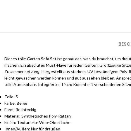
sehen, bevor die Arbeiten beginnen
BESC
Dieses tolle Garten Sofa Set ist genau das, was du brauchst, um drau
machen. Ein absolutes Must-Have für jeden Garten. Großzügige Sitzge
Zusammensetzung: Hergestellt aus starkem, UV-beständigem Poly-Ratt
leicht gewaschen werden können und gut aussehen bleiben. Ansprec
tolle Atmosphäre. Integrierter Tisch: Kommt mit verschiedenen Sitz
Teile: 5
Farbe: Beige
Form: Rechteckig
Material: Synthetisches Poly-Rattan
Finish: Texturierte Web-Oberfläche
Innen/Außen: Nur für draußen