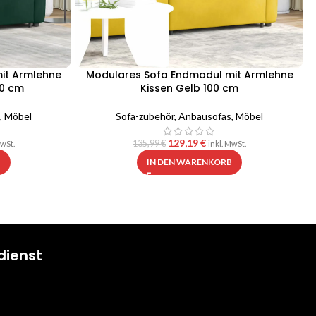
it Armlehne
Modulares Sofa Endmodul mit Armlehne
00 cm
Kissen Gelb 100 cm
,
Möbel
Sofa-zubehör
,
Anbausofas
,
Möbel
129,19
€
135,99
€
MwSt.
inkl. MwSt.
B
IN DEN WARENKORB
dienst