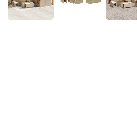
3D Inneneinrichtungsdi
Unsere 3D-Inneneinrichtungsdienste bieten Ihnen die Möglichkeit, d