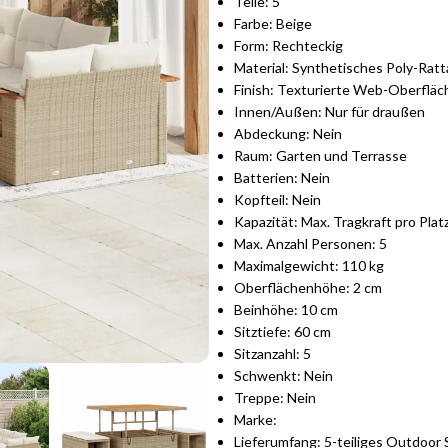
Teile: 5
Farbe: Beige
Form: Rechteckig
Material: Synthetisches Poly-Rat
Finish: Texturierte Web-Oberfläc
Innen/Außen: Nur für draußen
Abdeckung: Nein
Raum: Garten und Terrasse
Batterien: Nein
Kopfteil: Nein
Kapazität: Max. Tragkraft pro Plat
Max. Anzahl Personen: 5
Maximalgewicht: 110 kg
Oberflächenhöhe: 2 cm
Beinhöhe: 10 cm
Sitztiefe: 60 cm
Sitzanzahl: 5
Schwenkt: Nein
Treppe: Nein
Marke:
Lieferumfang: 5-teiliges Outdoor 