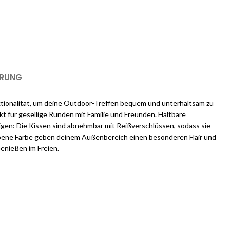
ways an und erhalten Sie $25 kostenlose Guthaben, sobald Sie sich
m einen 1-GB-Server für 2 Monate kostenlos zu nutzen).
ERUNG
Funktionalität, um deine Outdoor-Treffen bequem und unterhaltsam zu
t für gesellige Runden mit Familie und Freunden. Haltbare
gen: Die Kissen sind abnehmbar mit Reißverschlüssen, sodass sie
rbene Farbe geben deinem Außenbereich einen besonderen Flair und
enießen im Freien.