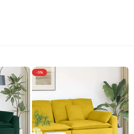
se
-5%