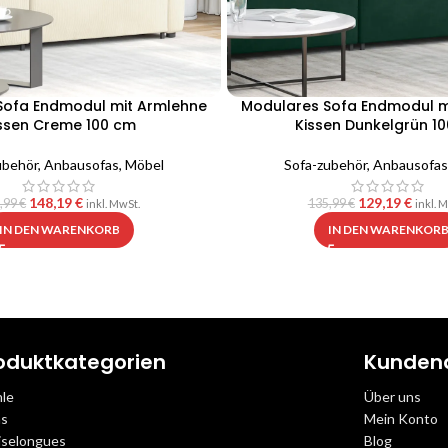
Sofa Endmodul mit Armlehne
Modulares Sofa Endmodul m
ssen Creme 100 cm
Kissen Dunkelgrün 1
ubehör
,
Anbausofas
,
Möbel
Sofa-zubehör
,
Anbausofas
148,19
€
129,19
€
,99
€
135,99
€
inkl. MwSt.
inkl. 
IN DEN WARENKORB
IN DEN WARENKOR
oduktkategorien
Kunden
hle
Über uns
as
Mein Konto
iselongues
Blog