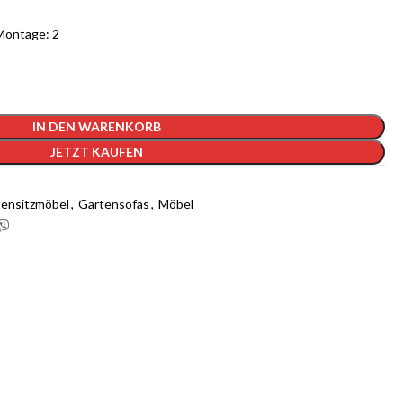
Montage: 2
IN DEN WARENKORB
JETZT KAUFEN
ensitzmöbel
,
Gartensofas
,
Möbel
 1-GB-Cloudways-Server für 2 Monate
kostenlos?