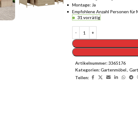
Montage: Ja
Empfohlene Anzahl Personen für 
31 vorrätig
Artikelnummer:
3365176
Kategorien:
Gartenmöbel
,
Gart
Teilen:
enste
Möchten Sie einen
as Interieur Ihres Traumhauses zu