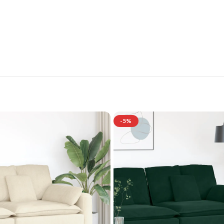
tilvolle Möbelgarnituren für Ihr Zuhau
Jetzt entdecken und von exklusiven Angeboten profitieren.
-5%