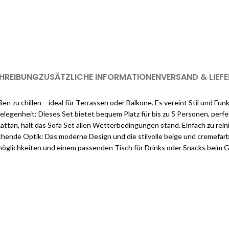
.
Melden Sie sich jetzt bei Cloud
registrieren (genug, u
HREIBUNG
ZUSÄTZLICHE INFORMATIONEN
VERSAND & LIEF
ßen zu chillen – ideal für Terrassen oder Balkone. Es vereint Stil und 
legenheit: Dieses Set bietet bequem Platz für bis zu 5 Personen, perfek
an, hält das Sofa Set allen Wetterbedingungen stand. Einfach zu reini
hende Optik: Das moderne Design und die stilvolle beige und cremefa
möglichkeiten und einem passenden Tisch für Drinks oder Snacks beim G