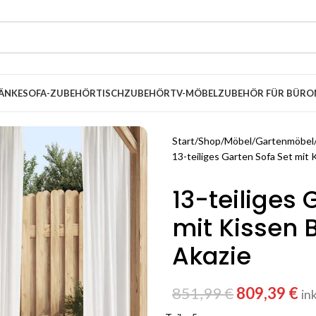
ÄNKE
SOFA-ZUBEHÖR
TISCHZUBEHÖR
TV-MÖBEL
ZUBEHÖR FÜR BÜRO
Start
Shop
Möbel
Gartenmöbel
13-teiliges Garten Sofa Set mit 
13-teiliges 
mit Kissen 
Akazie
851,99
€
809,39
€
in