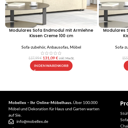
Modulares Sofa Endmodul mit Armlehne
Modulares 
Kissen Creme 100 cm
Ki
Sofa-zubehör
,
Anbausofas
,
Möbel
Sofa-z
131,09
€
137,99
€
155
inkl. MwSt.
IN DEN WARENKORB
Pr
Mobellex – Ihr Online-Möbelhaus.
Über 100.000
Möbel und Dekoration für Haus und Garten warten
Stü
auf Sie.
Sof
info@mobellex.de
Cha