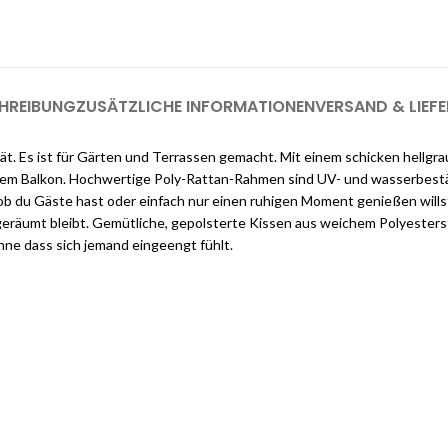
registrieren (genug, u
HREIBUNG
ZUSÄTZLICHE INFORMATIONEN
VERSAND & LIEF
ität. Es ist für Gärten und Terrassen gemacht. Mit einem schicken hellg
em Balkon. Hochwertige Poly-Rattan-Rahmen sind UV- und wasserbestän
ob du Gäste hast oder einfach nur einen ruhigen Moment genießen willst
räumt bleibt. Gemütliche, gepolsterte Kissen aus weichem Polyestersto
hne dass sich jemand eingeengt fühlt.