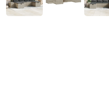
3D Inneneinrichtungsdi
Unsere 3D-Inneneinrichtungsdienste bieten Ihnen die Möglichkeit, d
sehen, bevor die Arbeiten beginnen