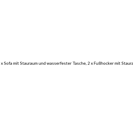
2 x Sofa mit Stauraum und wasserfester Tasche, 2 x Fußhocker mit Stau
tilvolle Möbelgarnituren für Ihr Zuhau
Jetzt entdecken und von exklusiven Angeboten profitieren.