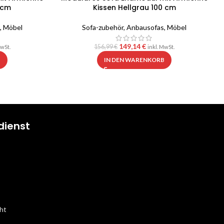
 cm
Kissen Hellgrau 100 cm
,
Möbel
Sofa-zubehör
,
Anbausofas
,
Möbel
149,14
€
156,99
€
MwSt.
inkl. MwSt.
B
IN DEN WARENKORB
dienst
ht