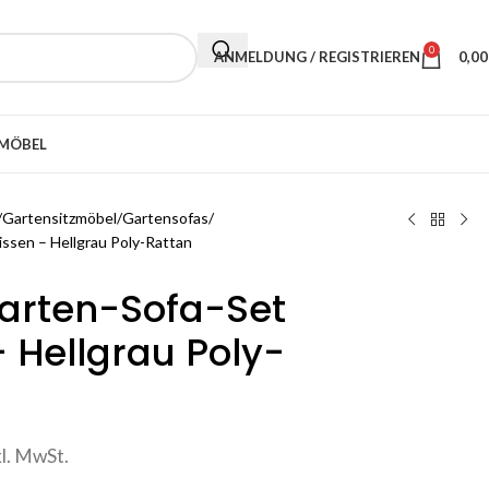
0
ANMELDUNG / REGISTRIEREN
0,0
MÖBEL
Gartensitzmöbel
Gartensofas
issen – Hellgrau Poly-Rattan
Garten-Sofa-Set
– Hellgrau Poly-
kl. MwSt.