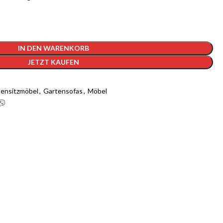
IN DEN WARENKORB
JETZT KAUFEN
ensitzmöbel
,
Gartensofas
,
Möbel
 1-GB-Cloudways-Server für 2 Monate
kostenlos?
ways an und erhalten Sie $25 kostenlose Guthaben, sobald Sie sich