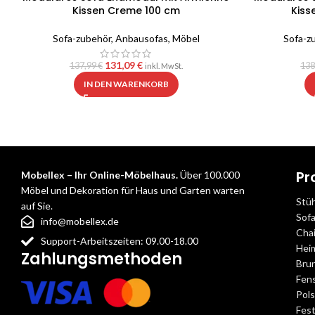
Kissen Creme 100 cm
Kiss
Sofa-zubehör
,
Anbausofas
,
Möbel
Sofa-z
131,09
€
137,99
€
138
inkl. MwSt.
IN DEN WARENKORB
Pr
Mobellex – Ihr Online-Möbelhaus.
Über 100.000
Möbel und Dekoration für Haus und Garten warten
Stü
auf Sie.
Sof
info@mobellex.de
Cha
Support-Arbeitszeiten: 09.00-18.00
Hei
Zahlungsmethoden
Bru
Fens
Pol
Fest