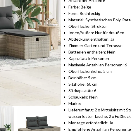
Anzahl der Artikel: 6
Farbe: Beige
Form: Rechteckig
Material: Synthetisches Poly-Rat
Oberfläche: Struktur
Innen/Außen: Nur für draußen
Abdeckung enthalten: Ja
Zimmer: Garten und Terrasse
Batterien enthalten: Nein
Kapazität: 5 Personen
Maximale Anzahl an Personen: 6
Oberflächenhöhe: 5 cm
Beinhöhe: 5 cm
Sitzhöhe: 60 cm
Sitzkapazität: 6
Schaukeln: Nein
Marke:
Lieferumfang: 2 x Mittelsitz mit 
wasserfester Tasche, 2 x Fußhock
Montage erforderlich: Ja
Empfohlene Anzahl an Personen z