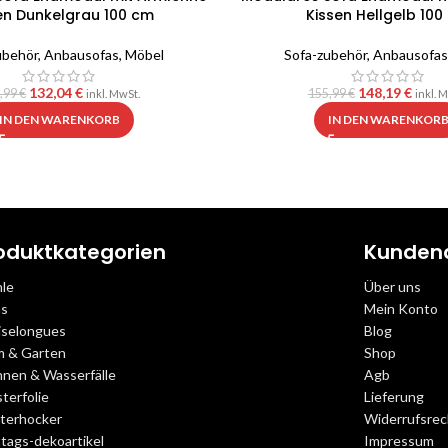
en Dunkelgrau 100 cm
Kissen Hellgelb 100
ubehör
,
Anbausofas
,
Möbel
Sofa-zubehör
,
Anbausofas
132,04
€
148,19
€
,99
€
155,99
€
inkl. MwSt.
inkl. 
IN DEN WARENKORB
IN DEN WARENKOR
oduktkategorien
Kunden
hle
Über uns
as
Mein Konto
iselongues
Blog
m & Garten
Shop
nnen & Wasserfälle
Agb
terfolie
Lieferung
sterhocker
Widerrufsrec
tags-dekoartikel
Impressum