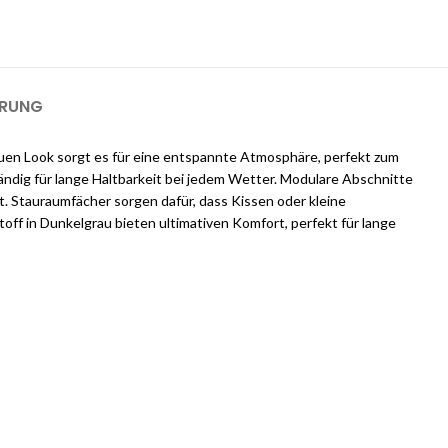
m einen 1-GB-Server für 2 Monate kostenlos zu nutzen).
ERUNG
rauen Look sorgt es für eine entspannte Atmosphäre, perfekt zum
dig für lange Haltbarkeit bei jedem Wetter. Modulare Abschnitte
. Stauraumfächer sorgen dafür, dass Kissen oder kleine
ff in Dunkelgrau bieten ultimativen Komfort, perfekt für lange