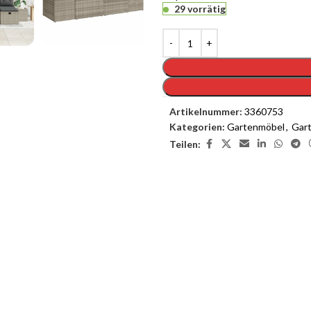
29 vorrätig
Artikelnummer:
3360753
Kategorien:
Gartenmöbel
,
Gart
Teilen:
enste
Möchten Sie einen
as Interieur Ihres Traumhauses zu
.
Melden Sie sich jetzt bei Cloud