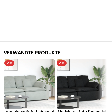
Stilvolle Möbelgarnituren für Ihr Zuhause
Jetzt entdecken und von exklusiven Angeboten profitieren.
VERWANDTE PRODUKTE
-5%
-5%
Modulares Sofa Endmodul
Modulares Sofa Endmodul