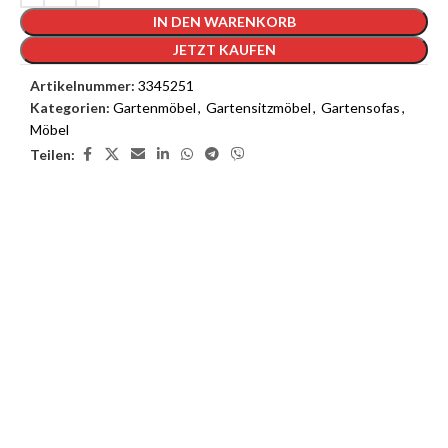
IN DEN WARENKORB
JETZT KAUFEN
Artikelnummer:
3345251
Kategorien:
Gartenmöbel
,
Gartensitzmöbel
,
Gartensofas
,
Möbel
Teilen:
3D Inneneinrichtungsdienste
Unsere 3D-Inneneinrichtungsdienste bieten Ihnen die
Möglichkeit, das Interieur Ihres Traumhauses zu sehen, bevor die
Arbeiten beginnen.