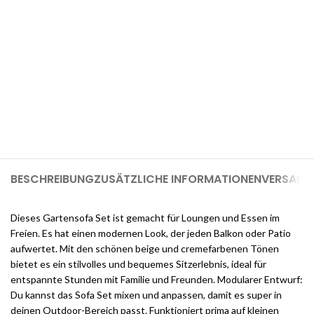
Möchten Sie einen 1-GB-Cloudways-
Server für 2 Monate kostenlos?
Melden Sie sich jetzt bei Cloudways an und erhalten Sie $25
kostenlose Guthaben, sobald Sie sich registrieren (genug, um
einen 1-GB-Server für 2 Monate kostenlos zu nutzen).
BESCHREIBUNG
ZUSÄTZLICHE INFORMATIONEN
VERSAND 
Dieses Gartensofa Set ist gemacht für Loungen und Essen im
Freien. Es hat einen modernen Look, der jeden Balkon oder Patio
aufwertet. Mit den schönen beige und cremefarbenen Tönen
bietet es ein stilvolles und bequemes Sitzerlebnis, ideal für
entspannte Stunden mit Familie und Freunden. Modularer Entwurf:
Du kannst das Sofa Set mixen und anpassen, damit es super in
deinen Outdoor-Bereich passt. Funktioniert prima auf kleinen