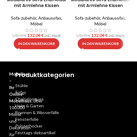
mit Armlehne Kissen
mit Armlehne Kissen
Hellgrau 100 cm
Schwarz 100 cm
Sofa-zubehör
,
Anbausofas
,
Sofa-zubehör
,
Anbausofas
,
Möbel
Möbel
132,04
€
132,04
€
138,99
€
138,99
€
inkl. MwSt.
inkl. MwSt.
IN DEN WARENKORB
IN DEN WARENKORB
Produktkategorien
Mobellex
–
Stühle
Ihr
Sofas
Online-
Chaiselongues
Möbelhaus.
Über
Heim & Garten
100.000
Brunnen & Wasserfälle
Möbel
Fensterfolie
und
Polsterhocker
Dekoration
Festtags-dekoartikel
für