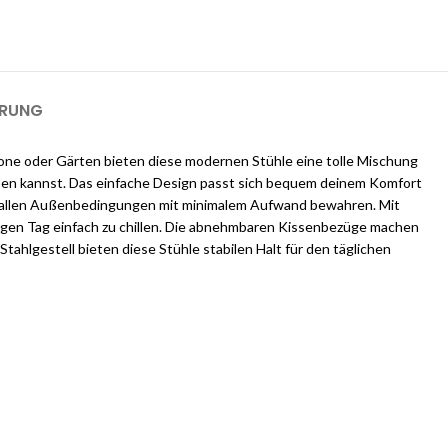
m einen 1-GB-Server für 2 Monate kostenlos zu nutzen).
ERUNG
lkone oder Gärten bieten diese modernen Stühle eine tolle Mischung
ießen kannst. Das einfache Design passt sich bequem deinem Komfort
 in allen Außenbedingungen mit minimalem Aufwand bewahren. Mit
langen Tag einfach zu chillen. Die abnehmbaren Kissenbezüge machen
tahlgestell bieten diese Stühle stabilen Halt für den täglichen