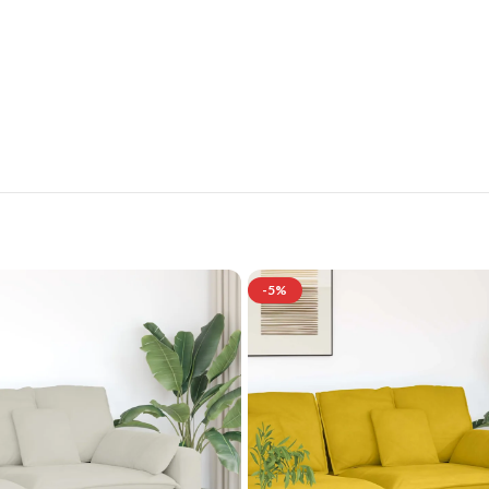
tilvolle Möbelgarnituren für Ihr Zuhau
Jetzt entdecken und von exklusiven Angeboten profitieren.
-5%