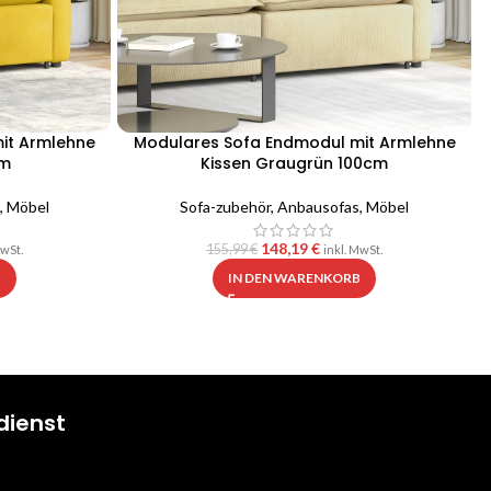
it Armlehne
Modulares Sofa Endmodul mit Armlehne
cm
Kissen Graugrün 100cm
,
Möbel
Sofa-zubehör
,
Anbausofas
,
Möbel
148,19
€
155,99
€
MwSt.
inkl. MwSt.
B
IN DEN WARENKORB
dienst