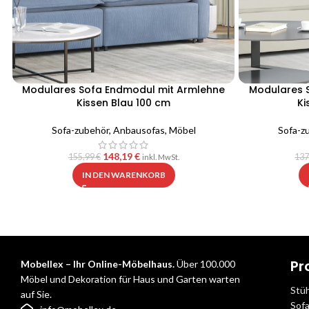
Modulares Sofa Endmodul mit Armlehne
Modulares 
Kissen Blau 100 cm
Ki
Sofa-zubehör
,
Anbausofas
,
Möbel
Sofa-z
148,19
€
155,99
€
137
inkl. MwSt.
IN DEN WARENKORB
Pr
Mobellex – Ihr Online-Möbelhaus.
Über 100.000
Möbel und Dekoration für Haus und Garten warten
Stü
auf Sie.
Sof