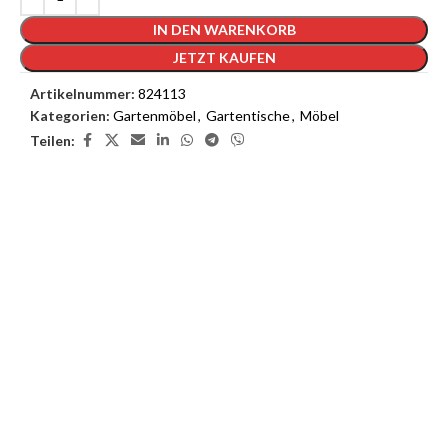
IN DEN WARENKORB
JETZT KAUFEN
Artikelnummer:
824113
Kategorien:
Gartenmöbel
,
Gartentische
,
Möbel
Teilen:
3D Inneneinrichtungsdienste
Unsere 3D-Inneneinrichtungsdienste bieten Ihnen die
Möglichkeit, das Interieur Ihres Traumhauses zu sehen, bevor die
Arbeiten beginnen.