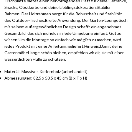
Tischplatte bietet einen hervorragenden Platz für deine Getränke,
Snacks, Obstkörbe und deine Lieblingsdekoration.Stabiler
Rahmen: Der Holzrahmen sorgt für die Robustheit und Stabilität
des Outdoor-Tisches.Breite Anwendung: Der Garten-Loungetisch
mit seinem außergewöhnlichen Design schafft ein angenehmes
Gesamtbild, das sich mühelos in jede Umgebung einfügt. Gut zu
wissen:Um die Montage so einfach wie möglich zu machen, wird
jedes Produkt mit einer Anleitung geliefert.Hinweis:Damit deine
Gartenmöbel lange schön bleiben, empfehlen wir dir, sie mit einer
wasserdichten Hülle zu schützen.
Material: Massives Kiefernholz (unbehandelt)
Abmessungen: 82,5 x 50,5 x 45 cm (B x T x H)
Stilvolle Möbelgarnituren für Ihr Zuhause
Jetzt entdecken und von exklusiven Angeboten profitieren.