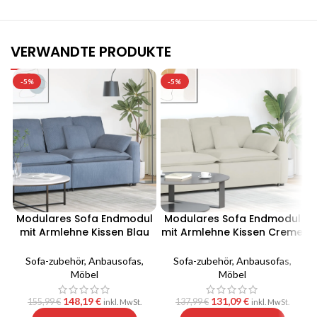
VERWANDTE PRODUKTE
-5%
-5%
Modulares Sofa Endmodul
Modulares Sofa Endmodul
mit Armlehne Kissen Blau
mit Armlehne Kissen Creme
100 cm
100 cm
Sofa-zubehör
,
Anbausofas
,
Sofa-zubehör
,
Anbausofas
,
Möbel
Möbel
148,19
€
131,09
€
155,99
€
137,99
€
inkl. MwSt.
inkl. MwSt.