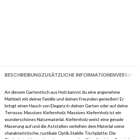
Möchten Sie einen 1-GB-Cloudways-
Server für 2 Monate kostenlos?
Melden Sie sich jetzt bei Cloudways an und erhalten Sie $25
kostenlose Guthaben, sobald Sie sich registrieren (genug, um
einen 1-GB-Server für 2 Monate kostenlos zu nutzen).
BESCHREIBUNG
ZUSÄTZLICHE INFORMATIONEN
VERSAND 
An diesem Gartentisch aus Holz kannst du eine angenehme
Mahlzeit mit deiner Familie und deinen Freunden genießen! Er
bringt einen Hauch von Eleganz in deinen Garten oder auf deine
Terrasse. Massives Kiefernholz: Massives Kiefernholz ist ein
wunderschönes Naturmaterial. Kiefernholz weist eine gerade
Maserung auf und die Aststellen verleihen dem Material seine
charakteristische, rustikale Optik.Stabile Tischplatte: Die