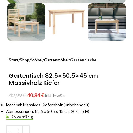
Start
Shop
Möbel
Gartenmöbel
Gartentische
Gartentisch 82,5×50,5×45 cm
Massivholz Kiefer
42,99
€
40,84
€
inkl. MwSt.
Material: Massives Kiefernholz (unbehandelt)
Abmessungen: 82,5 x 50,5 x 45 cm (B x T x H)
26 vorrätig