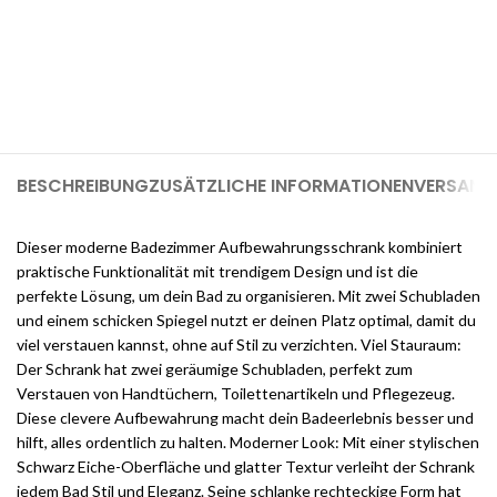
Melden Sie sich jetzt bei Cloudways an und erhalten Sie $25
kostenlose Guthaben, sobald Sie sich registrieren (genug, um
einen 1-GB-Server für 2 Monate kostenlos zu nutzen).
BESCHREIBUNG
ZUSÄTZLICHE INFORMATIONEN
VERSAND 
Dieser moderne Badezimmer Aufbewahrungsschrank kombiniert
praktische Funktionalität mit trendigem Design und ist die
perfekte Lösung, um dein Bad zu organisieren. Mit zwei Schubladen
und einem schicken Spiegel nutzt er deinen Platz optimal, damit du
viel verstauen kannst, ohne auf Stil zu verzichten. Viel Stauraum:
Der Schrank hat zwei geräumige Schubladen, perfekt zum
Verstauen von Handtüchern, Toilettenartikeln und Pflegezeug.
Diese clevere Aufbewahrung macht dein Badeerlebnis besser und
hilft, alles ordentlich zu halten. Moderner Look: Mit einer stylischen
Schwarz Eiche-Oberfläche und glatter Textur verleiht der Schrank
jedem Bad Stil und Eleganz. Seine schlanke rechteckige Form hat