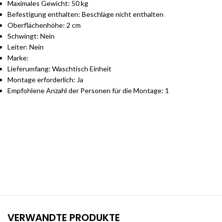
Maximales Gewicht: 50 kg
Befestigung enthalten: Beschläge nicht enthalten
Oberflächenhöhe: 2 cm
Schwingt: Nein
Leiter: Nein
Marke:
Lieferumfang: Waschtisch Einheit
Montage erforderlich: Ja
Empfohlene Anzahl der Personen für die Montage: 1
Stilvolle Möbelgarnituren für Ihr Zuhause
Jetzt entdecken und von exklusiven Angeboten profitieren.
VERWANDTE PRODUKTE