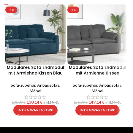
-5%
-5%
Modulares Sofa Endmodul
Modulares Sofa Endmodul
mit Armlehne Kissen Blau
mit Armlehne Kissen
100 cm
Dunkelgrau 100 cm
Sofa-zubehör
,
Anbausofas
,
Sofa-zubehör
,
Anbausofas
,
Möbel
Möbel
130,14
€
149,14
€
136,99
€
156,99
€
inkl. MwSt.
inkl. MwSt.
IN DEN WARENKORB
IN DEN WARENKORB