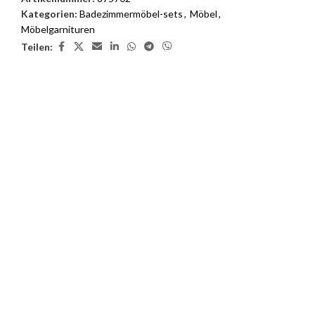
Kategorien:
Badezimmermöbel-sets
,
Möbel
,
Möbelgarnituren
Teilen:
3D Inneneinrichtungsdienste
Unsere 3D-Inneneinrichtungsdienste bieten Ihnen die
Möglichkeit, das Interieur Ihres Traumhauses zu sehen, bevor die
Arbeiten beginnen.
Möchten Sie einen 1-GB-Cloudways-
Server für 2 Monate kostenlos?