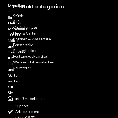
Produktkategorien
Mobellex
–
Stühle
Ihr
Sofas
Online-
Chaiselongues
Möbelhaus.
Über
Heim & Garten
100.000
Brunnen & Wasserfälle
Möbel
Fensterfolie
und
Polsterhocker
Dekoration
Festtags-dekoartikel
für
Weihnachtsbaumdecken
Haus
Raumteiler
und
Garten
warten
auf
Sie.
info@mobellex.de
Support-
Arbeitszeiten:
09.00-18.00