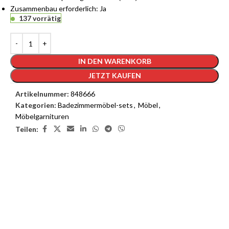
Zusammenbau erforderlich: Ja
137 vorrätig
IN DEN WARENKORB
JETZT KAUFEN
Artikelnummer:
848666
Kategorien:
Badezimmermöbel-sets
,
Möbel
,
Möbelgarnituren
Teilen:
3D Inneneinrichtungsdienste
Unsere 3D-Inneneinrichtungsdienste bieten Ihnen die