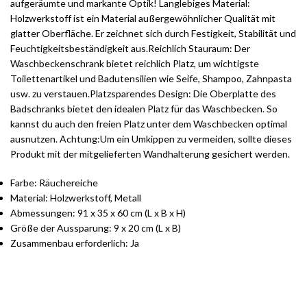
aufgeräumte und markante Optik! Langlebiges Material:
Holzwerkstoff ist ein Material außergewöhnlicher Qualität mit
glatter Oberfläche. Er zeichnet sich durch Festigkeit, Stabilität und
Feuchtigkeitsbeständigkeit aus.Reichlich Stauraum: Der
Waschbeckenschrank bietet reichlich Platz, um wichtigste
Toilettenartikel und Badutensilien wie Seife, Shampoo, Zahnpasta
usw. zu verstauen.Platzsparendes Design: Die Oberplatte des
Badschranks bietet den idealen Platz für das Waschbecken. So
kannst du auch den freien Platz unter dem Waschbecken optimal
ausnutzen. Achtung:Um ein Umkippen zu vermeiden, sollte dieses
Produkt mit der mitgelieferten Wandhalterung gesichert werden.
Farbe: Räuchereiche
Material: Holzwerkstoff, Metall
Abmessungen: 91 x 35 x 60 cm (L x B x H)
Größe der Aussparung: 9 x 20 cm (L x B)
Zusammenbau erforderlich: Ja