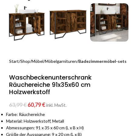
Start
Shop
Möbel
Möbelgarnituren
Badezimmermöbel-sets
Waschbeckenunterschrank
Räuchereiche 91x35x60 cm
Holzwerkstoff
63,99
€
60,79
€
inkl. MwSt.
Farbe: Räuchereiche
Material: Holzwerkstoff, Metall
Abmessungen: 91 x 35 x 60 cm (L x B x H)
Größe der Aussparung: 9 x 20 cm (L x B)