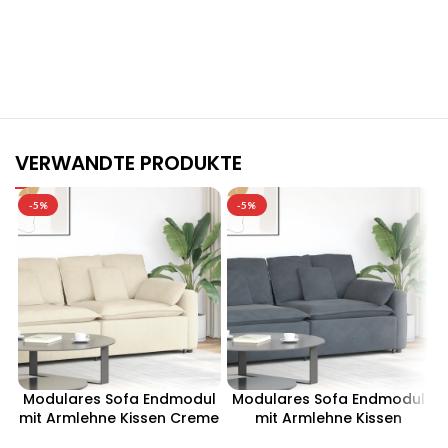
Stilvolle Möbelgarnituren für Ihr Zuhause
Jetzt entdecken und von exklusiven Angeboten profitieren.
VERWANDTE PRODUKTE
-5%
-5%
Modulares Sofa Endmodul
Modulares Sofa Endmodul
mit Armlehne Kissen Creme
mit Armlehne Kissen
100 cm
Dunkelgrau 100 cm