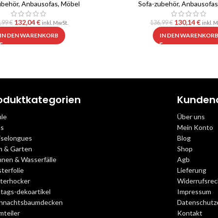
ubehör
,
Anbausofas
,
Möbel
Sofa-zubehör
,
Anbausofas
132,04
€
130,14
€
,99
€
136,99
€
inkl. MwSt.
inkl. 
IN DEN WARENKORB
IN DEN WARENKOR
oduktkategorien
Kunden
hle
Über uns
as
Mein Konto
iselongues
Blog
m & Garten
Shop
nnen & Wasserfälle
Agb
terfolie
Lieferung
sterhocker
Widerrufsrec
tags-dekoartikel
Impressum
hnachtsbaumdecken
Datenschutz
mteiler
Kontakt