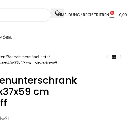
0
ANMELDUNG / REGISTRIEREN
0,0
MÖBEL
ren
Badezimmermöbel-sets
arz 40x37x59 cm Holzwerkstoff
enunterschrank
x37x59 cm
ff
MwSt.