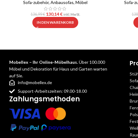
Sofa-zubehör
,
Anbausofas
,
Möbel
Sofa-z
130,14
€
136,99
€
138
inkl. MwSt.
IN DEN WARENKORB
Pr
Mobellex – Ihr Online-Möbelhaus.
Über 100.000
Möbel und Dekoration für Haus und Garten warten
Stü
auf Sie.
Sof
info@mobellex.de
Cha
Support-Arbeitszeiten: 09.00-18.00
Hei
Zahlungsmethoden
Bru
Fens
Pol
Fest
Wei
Rau