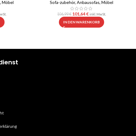
,
Möbel
Sofa-zubehör
,
Anbausofas
,
Möbel
101,64
€
106,99
€
MwSt.
inkl. MwSt.
B
IN DEN WARENKORB
dienst
ht
erklärung