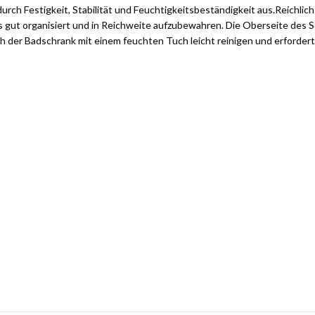
durch Festigkeit, Stabilität und Feuchtigkeitsbeständigkeit aus.Reichli
 gut organisiert und in Reichweite aufzubewahren. Die Oberseite des Sc
ch der Badschrank mit einem feuchten Tuch leicht reinigen und erforder
tilvolle Möbelgarnituren für Ihr Zuhau
Jetzt entdecken und von exklusiven Angeboten profitieren.