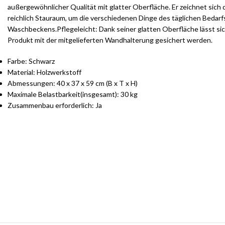
außergewöhnlicher Qualität mit glatter Oberfläche. Er zeichnet sich 
reichlich Stauraum, um die verschiedenen Dinge des täglichen Bedarfs
Waschbeckens.Pflegeleicht: Dank seiner glatten Oberfläche lässt si
Produkt mit der mitgelieferten Wandhalterung gesichert werden.
Farbe: Schwarz
Material: Holzwerkstoff
Abmessungen: 40 x 37 x 59 cm (B x T x H)
Maximale Belastbarkeit(insgesamt): 30 kg
Zusammenbau erforderlich: Ja
S