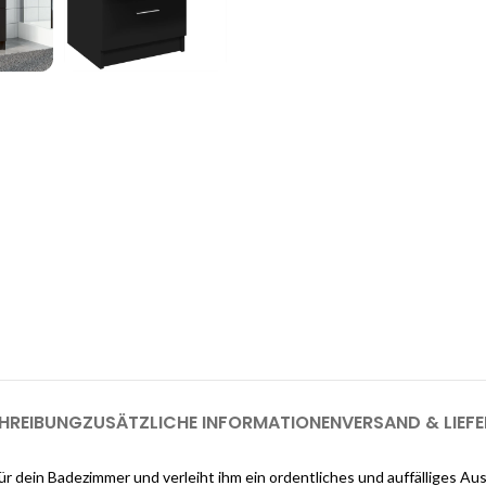
enste
Möchten Sie einen
as Interieur Ihres Traumhauses zu
.
Melden Sie sich jetzt bei Cloud
registrieren (genug, u
HREIBUNG
ZUSÄTZLICHE INFORMATIONEN
VERSAND & LIEF
 dein Badezimmer und verleiht ihm ein ordentliches und auffälliges Auss