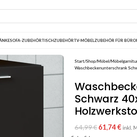
ÄNKE
SOFA-ZUBEHÖR
TISCHZUBEHÖR
TV-MÖBEL
ZUBEHÖR FÜR BÜRO
Start
Shop
Möbel
Möbelgarnitu
Waschbeckenunterschrank Schw
Waschbeck
Schwarz 40
Holzwerksto
64,99
€
61,74
€
inkl. 