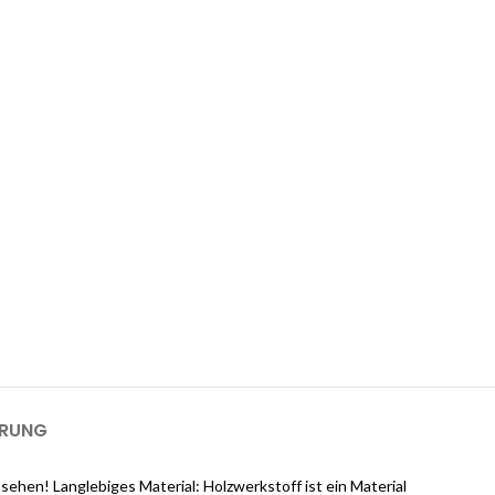
 1-GB-Cloudways-Server für 2 Monate
kostenlos?
ways an und erhalten Sie $25 kostenlose Guthaben, sobald Sie sich
m einen 1-GB-Server für 2 Monate kostenlos zu nutzen).
ERUNG
ehen! Langlebiges Material: Holzwerkstoff ist ein Material