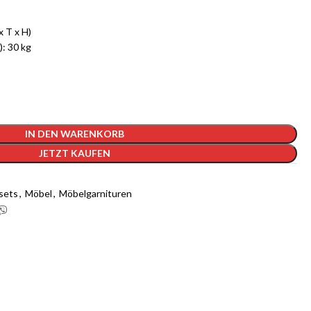
 T x H)
: 30 kg
IN DEN WARENKORB
JETZT KAUFEN
sets
,
Möbel
,
Möbelgarnituren