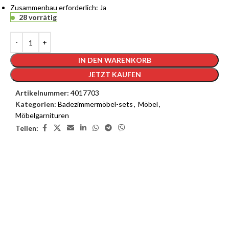
Zusammenbau erforderlich: Ja
28 vorrätig
IN DEN WARENKORB
JETZT KAUFEN
Artikelnummer:
4017703
Kategorien:
Badezimmermöbel-sets
,
Möbel
,
Möbelgarnituren
Teilen:
3D Inneneinrichtungsdienste
Unsere 3D-Inneneinrichtungsdienste bieten Ihnen die