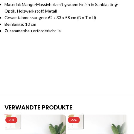
Material: Mango-Massivholz mit grauem Finish in Sanblasting-
Optik, Holzwerkstoff, Metall
Gesamtabmessungen: 62 x 33 x 58 cm (B x T x H)
Beinlänge: 10 cm
Zusammenbau erforderlich: Ja
Stilvolle Möbelgarnituren für Ihr Zuhause
Jetzt entdecken und von exklusiven Angeboten profitieren.
VERWANDTE PRODUKTE
-5%
-5%