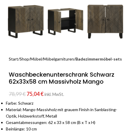
Start
Shop
Möbel
Möbelgarnituren
Badezimmermöbel-sets
Waschbeckenunterschrank Schwarz
62x33x58 cm Massivholz Mango
78,99
€
75,04
€
inkl. MwSt.
Farbe: Schwarz
Material: Mango-Massivholz mit grauem Finish in Sanblasting-
Optik, Holzwerkstoff, Metall
Gesamtabmessungen: 62 x 33 x 58 cm (B x T x H)
Beinlänge: 10 cm