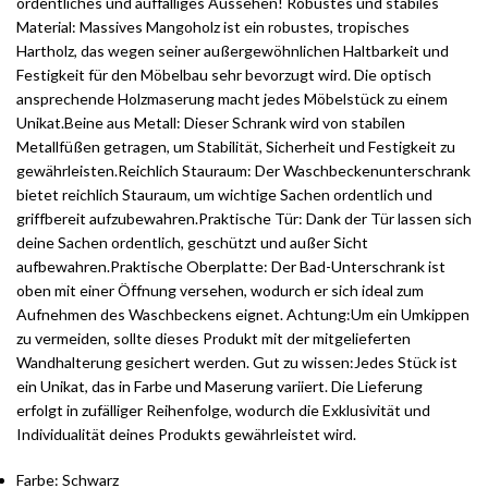
ordentliches und auffälliges Aussehen! Robustes und stabiles
Material: Massives Mangoholz ist ein robustes, tropisches
Hartholz, das wegen seiner außergewöhnlichen Haltbarkeit und
Festigkeit für den Möbelbau sehr bevorzugt wird. Die optisch
ansprechende Holzmaserung macht jedes Möbelstück zu einem
Unikat.Beine aus Metall: Dieser Schrank wird von stabilen
Metallfüßen getragen, um Stabilität, Sicherheit und Festigkeit zu
gewährleisten.Reichlich Stauraum: Der Waschbeckenunterschrank
bietet reichlich Stauraum, um wichtige Sachen ordentlich und
griffbereit aufzubewahren.Praktische Tür: Dank der Tür lassen sich
deine Sachen ordentlich, geschützt und außer Sicht
aufbewahren.Praktische Oberplatte: Der Bad-Unterschrank ist
oben mit einer Öffnung versehen, wodurch er sich ideal zum
Aufnehmen des Waschbeckens eignet. Achtung:Um ein Umkippen
zu vermeiden, sollte dieses Produkt mit der mitgelieferten
Wandhalterung gesichert werden. Gut zu wissen:Jedes Stück ist
ein Unikat, das in Farbe und Maserung variiert. Die Lieferung
erfolgt in zufälliger Reihenfolge, wodurch die Exklusivität und
Individualität deines Produkts gewährleistet wird.
Farbe: Schwarz