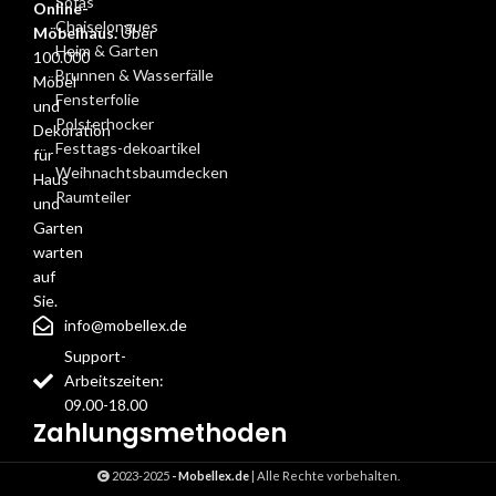
Sofas
Online-
Chaiselongues
Möbelhaus.
Über
Heim & Garten
100.000
Brunnen & Wasserfälle
Möbel
Fensterfolie
und
Polsterhocker
Dekoration
Festtags-dekoartikel
für
Weihnachtsbaumdecken
Haus
Raumteiler
und
Garten
warten
auf
Sie.
info@mobellex.de
Support-
Arbeitszeiten:
09.00-18.00
Zahlungsmethoden
2023-2025
- Mobellex.de
| Alle Rechte vorbehalten.