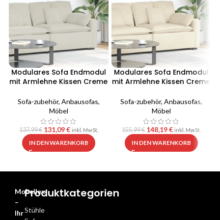
Modulares Sofa Endmodul
Modulares Sofa Endmodul
mit Armlehne Kissen Creme
mit Armlehne Kissen Creme
100 cm
100 cm
Sofa-zubehör
,
Anbausofas
,
Sofa-zubehör
,
Anbausofas
,
Möbel
Möbel
131,09
€
148,19
€
137,99
€
155,99
€
inkl. MwSt.
inkl. MwSt.
IN DEN WARENKORB
IN DEN WARENKORB
Produktkategorien
Mobellex
–
Stühle
Ihr