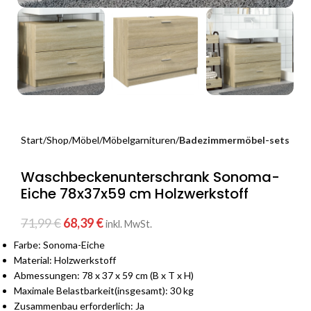
Start
Shop
Möbel
Möbelgarnituren
Badezimmermöbel-sets
Waschbeckenunterschrank Sonoma-
Eiche 78x37x59 cm Holzwerkstoff
71,99
€
68,39
€
inkl. MwSt.
Farbe: Sonoma-Eiche
Material: Holzwerkstoff
Abmessungen: 78 x 37 x 59 cm (B x T x H)
Maximale Belastbarkeit(insgesamt): 30 kg
Zusammenbau erforderlich: Ja