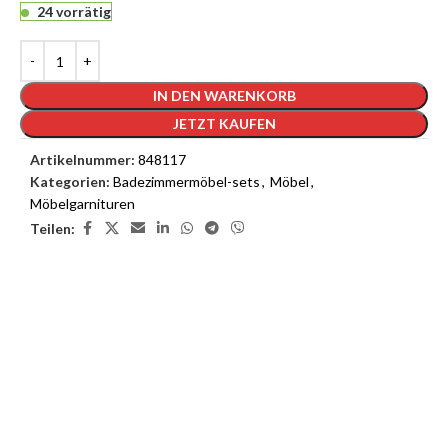
24 vorrätig
IN DEN WARENKORB
JETZT KAUFEN
Artikelnummer:
848117
Kategorien:
Badezimmermöbel-sets
,
Möbel
,
Möbelgarnituren
Teilen:
3D Inneneinrichtungsdienste
Unsere 3D-Inneneinrichtungsdienste bieten Ihnen die
Möglichkeit, das Interieur Ihres Traumhauses zu sehen, bevor die