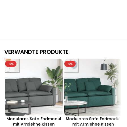
Stilvolle Möbelgarnituren für Ihr Zuhause
Jetzt entdecken und von exklusiven Angeboten profitieren.
VERWANDTE PRODUKTE
-5%
-5%
Modulares Sofa Endmodul
Modulares Sofa Endmodul
mit Armlehne Kissen
mit Armlehne Kissen