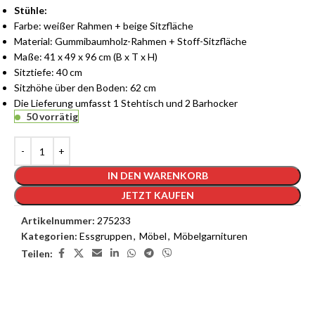
Stühle:
Farbe: weißer Rahmen + beige Sitzfläche
Material: Gummibaumholz-Rahmen + Stoff-Sitzfläche
Maße: 41 x 49 x 96 cm (B x T x H)
Sitztiefe: 40 cm
Sitzhöhe über den Boden: 62 cm
Die Lieferung umfasst 1 Stehtisch und 2 Barhocker
50 vorrätig
IN DEN WARENKORB
JETZT KAUFEN
Artikelnummer:
275233
Kategorien:
Essgruppen
,
Möbel
,
Möbelgarnituren
Teilen: