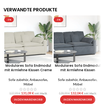
VERWANDTE PRODUKTE
-5%
-5%
Modulares Sofa Endmodul
Modulares Sofa Endmodul
mit Armlehne Kissen Creme
mit Armlehne Kissen
100 cm
Dunkelgrau 100 cm
Sofa-zubehör
,
Anbausofas
,
Sofa-zubehör
,
Anbausofas
,
Möbel
Möbel
131,09
€
132,04
€
137,99
€
138,99
€
inkl. MwSt.
inkl. MwSt.
IN DEN WARENKORB
IN DEN WARENKORB