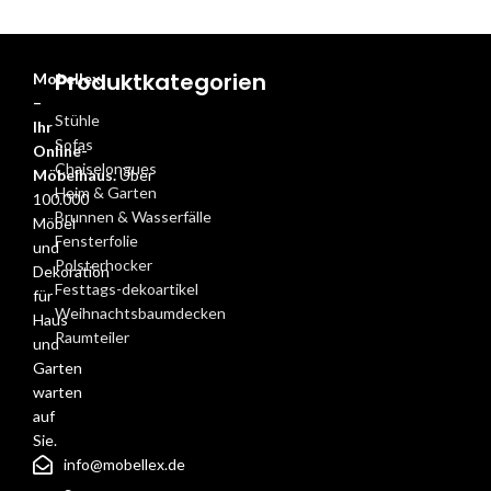
Produktkategorien
Mobellex
–
Stühle
Ihr
Sofas
Online-
Chaiselongues
Möbelhaus.
Über
Heim & Garten
100.000
Brunnen & Wasserfälle
Möbel
Fensterfolie
und
Polsterhocker
Dekoration
Festtags-dekoartikel
für
Weihnachtsbaumdecken
Haus
Raumteiler
und
Garten
warten
auf
Sie.
info@mobellex.de