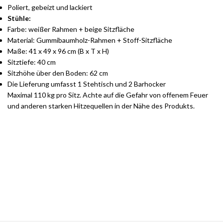
Poliert, gebeizt und lackiert
Stühle:
Farbe: weißer Rahmen + beige Sitzfläche
Material: Gummibaumholz-Rahmen + Stoff-Sitzfläche
Maße: 41 x 49 x 96 cm (B x T x H)
Sitztiefe: 40 cm
Sitzhöhe über den Boden: 62 cm
Die Lieferung umfasst 1 Stehtisch und 2 Barhocker
Maximal 110 kg pro Sitz. Achte auf die Gefahr von offenem Feuer
und anderen starken Hitzequellen in der Nähe des Produkts.
Stilvolle Möbelgarnituren für Ihr Zuhause
Jetzt entdecken und von exklusiven Angeboten profitieren.