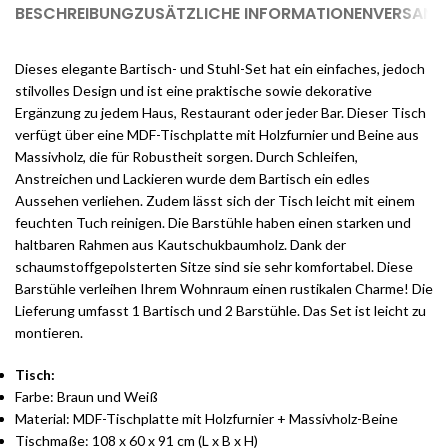
BESCHREIBUNG
ZUSÄTZLICHE INFORMATIONEN
VERSAND 
Dieses elegante Bartisch- und Stuhl-Set hat ein einfaches, jedoch
stilvolles Design und ist eine praktische sowie dekorative
Ergänzung zu jedem Haus, Restaurant oder jeder Bar. Dieser Tisch
verfügt über eine MDF-Tischplatte mit Holzfurnier und Beine aus
Massivholz, die für Robustheit sorgen. Durch Schleifen,
Anstreichen und Lackieren wurde dem Bartisch ein edles
Aussehen verliehen. Zudem lässt sich der Tisch leicht mit einem
feuchten Tuch reinigen. Die Barstühle haben einen starken und
haltbaren Rahmen aus Kautschukbaumholz. Dank der
schaumstoffgepolsterten Sitze sind sie sehr komfortabel. Diese
Barstühle verleihen Ihrem Wohnraum einen rustikalen Charme! Die
Lieferung umfasst 1 Bartisch und 2 Barstühle. Das Set ist leicht zu
montieren.
Tisch:
Farbe: Braun und Weiß
Material: MDF-Tischplatte mit Holzfurnier + Massivholz-Beine
Tischmaße: 108 x 60 x 91 cm (L x B x H)