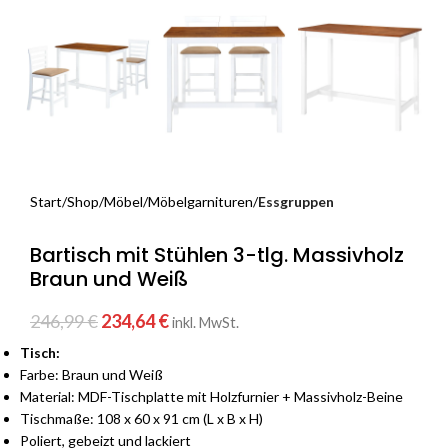
Start
Shop
Möbel
Möbelgarnituren
Essgruppen
Bartisch mit Stühlen 3-tlg. Massivholz
Braun und Weiß
246,99
€
234,64
€
inkl. MwSt.
Tisch:
Farbe: Braun und Weiß
Material: MDF-Tischplatte mit Holzfurnier + Massivholz-Beine
Tischmaße: 108 x 60 x 91 cm (L x B x H)
Poliert, gebeizt und lackiert