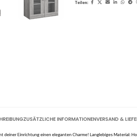
Teilen:
enste
Möchten Sie einen
as Interieur Ihres Traumhauses zu
.
Melden Sie sich jetzt bei Cloud
registrieren (genug, u
HREIBUNG
ZUSÄTZLICHE INFORMATIONEN
VERSAND & LIEF
ht deiner Einrichtung einen eleganten Charme! Langlebiges Material: Ho