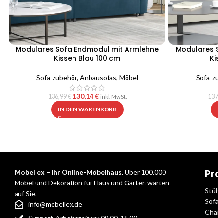
Modulares Sofa Endmodul mit Armlehne
Modulares 
Kissen Blau 100 cm
Ki
Sofa-zubehör
,
Anbausofas
,
Möbel
Sofa-z
130,14
€
136,99
€
137
inkl. MwSt.
IN DEN WARENKORB
Pr
Mobellex – Ihr Online-Möbelhaus.
Über 100.000
Möbel und Dekoration für Haus und Garten warten
Stü
auf Sie.
Sof
info@mobellex.de
Cha
Support-Arbeitszeiten: 09.00-18.00