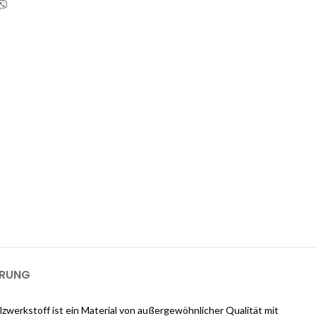
 1-GB-Cloudways-Server für 2 Monate
kostenlos?
ways an und erhalten Sie $25 kostenlose Guthaben, sobald Sie sich
m einen 1-GB-Server für 2 Monate kostenlos zu nutzen).
ERUNG
lzwerkstoff ist ein Material von außergewöhnlicher Qualität mit