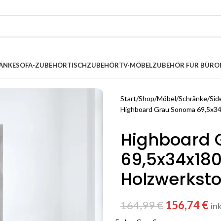
ÄNKE
SOFA-ZUBEHÖR
TISCHZUBEHÖR
TV-MÖBEL
ZUBEHÖR FÜR BÜRO
Start
Shop
Möbel
Schränke
Sid
Highboard Grau Sonoma 69,5x34
Highboard 
69,5x34x18
Holzwerksto
164,99
€
156,74
€
in