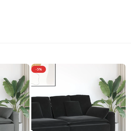
se
-5%