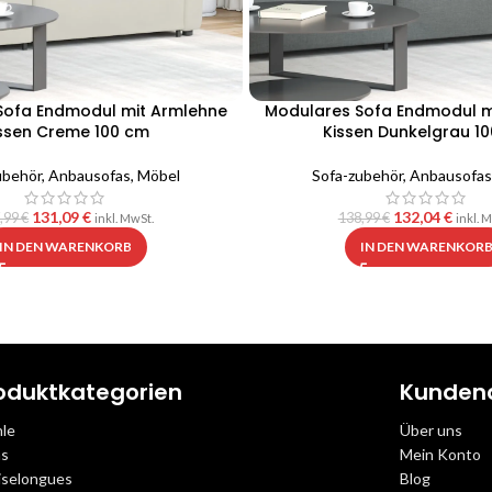
Sofa Endmodul mit Armlehne
Modulares Sofa Endmodul m
ssen Creme 100 cm
Kissen Dunkelgrau 1
ubehör
,
Anbausofas
,
Möbel
Sofa-zubehör
,
Anbausofas
131,09
€
132,04
€
,99
€
138,99
€
inkl. MwSt.
inkl. 
IN DEN WARENKORB
IN DEN WARENKOR
oduktkategorien
Kunden
hle
Über uns
as
Mein Konto
iselongues
Blog