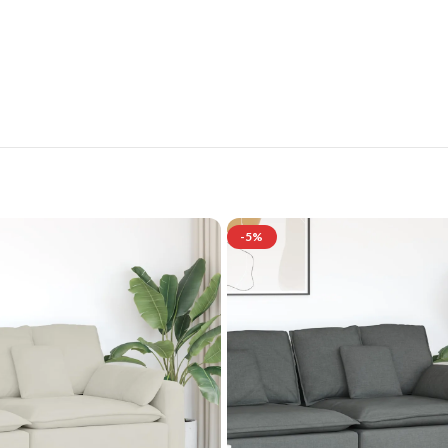
tilvolle Möbelgarnituren für Ihr Zuhau
Jetzt entdecken und von exklusiven Angeboten profitieren.
-5%