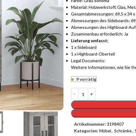
Farbe: Grau Sonoma
Material: Holzwerkstoff, Glas, Meta
Gesamtabmessungen: 69,5 x 34 x 1
Abmessungen des Sideboards: 69,5 
Abmessungen des Highboard-Aufsat
Zusammenbau erforderlich: Ja
Lieferung umfasst:
1 x Sideboard
1 x Highboard-Oberteil
Legal Documents:
Weitere Informationen, wie Sie I
9 vorrätig
Artikelnummer:
3198407
Kategorien:
Möbel
,
Schränke
,