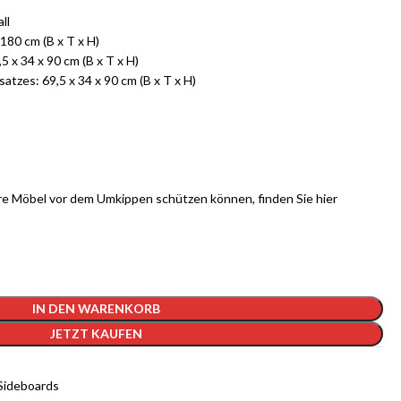
ll
80 cm (B x T x H)
x 34 x 90 cm (B x T x H)
zes: 69,5 x 34 x 90 cm (B x T x H)
hre Möbel vor dem Umkippen schützen können, finden Sie
hier
IN DEN WARENKORB
JETZT KAUFEN
Sideboards