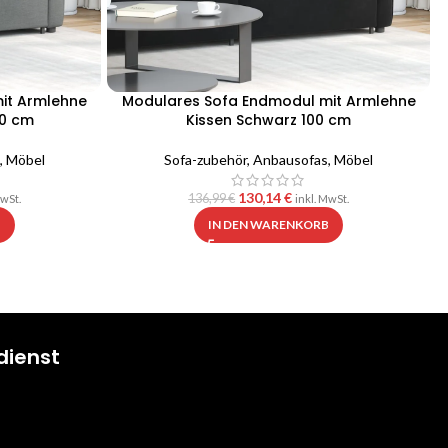
it Armlehne
Modulares Sofa Endmodul mit Armlehne
00 cm
Kissen Schwarz 100 cm
,
Möbel
Sofa-zubehör
,
Anbausofas
,
Möbel
130,14
€
136,99
€
MwSt.
inkl. MwSt.
B
IN DEN WARENKORB
dienst