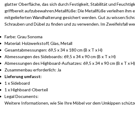
glatter Oberfläche, das sich durch Festigkeit, Stabilität und Feucht
griffbereit aufzubewahren.Metallfüße: Die Metallfüße verleihen ihm 
mitgelieferten Wandhalterung gesichert werden. Gut zu wissen:Schra
Schrauben und Dübel zu finden und zu verwenden. Im Zweifelsfall we
Farbe: Grau Sonoma
Material: Holzwerkstoff, Glas, Metall
Gesamtabmessungen: 69,5 x 34 x 180 cm (B x T x H)
Abmessungen des Sideboards: 69,5 x 34 x 90 cm (B x T x H)
Abmessungen des Highboard-Aufsatzes: 69,5 x 34 x 90 cm (B x T x H)
Zusammenbau erforderlich: Ja
Lieferung umfasst:
1 x Sideboard
1 x Highboard-Oberteil
Legal Documents:
Weitere Informationen, wie Sie Ihre Möbel vor dem Umkippen schütz