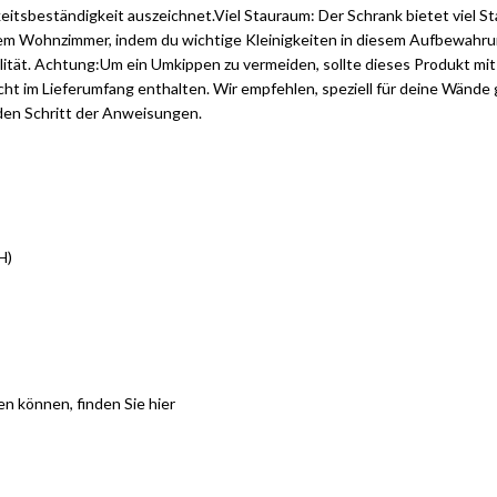
igkeitsbeständigkeit auszeichnet.Viel Stauraum: Der Schrank bietet viel
nem Wohnzimmer, indem du wichtige Kleinigkeiten in diesem Aufbewahru
ilität. Achtung:Um ein Umkippen zu vermeiden, sollte dieses Produkt mi
cht im Lieferumfang enthalten. Wir empfehlen, speziell für deine Wänd
eden Schritt der Anweisungen.
H)
en können, finden Sie
hier