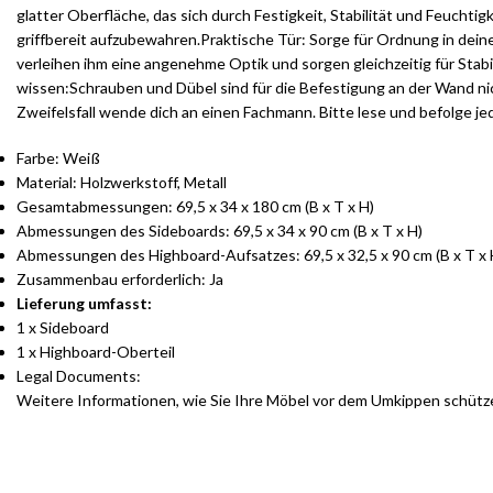
glatter Oberfläche, das sich durch Festigkeit, Stabilität und Feucht
griffbereit aufzubewahren.Praktische Tür: Sorge für Ordnung in dei
verleihen ihm eine angenehme Optik und sorgen gleichzeitig für Stab
wissen:Schrauben und Dübel sind für die Befestigung an der Wand ni
Zweifelsfall wende dich an einen Fachmann. Bitte lese und befolge j
Farbe: Weiß
Material: Holzwerkstoff, Metall
Gesamtabmessungen: 69,5 x 34 x 180 cm (B x T x H)
Abmessungen des Sideboards: 69,5 x 34 x 90 cm (B x T x H)
Abmessungen des Highboard-Aufsatzes: 69,5 x 32,5 x 90 cm (B x T x 
Zusammenbau erforderlich: Ja
Lieferung umfasst:
1 x Sideboard
1 x Highboard-Oberteil
Legal Documents:
Weitere Informationen, wie Sie Ihre Möbel vor dem Umkippen schütz