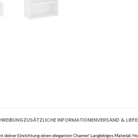
enste
Möchten Sie einen
as Interieur Ihres Traumhauses zu
.
Melden Sie sich jetzt bei Cloud
registrieren (genug, u
HREIBUNG
ZUSÄTZLICHE INFORMATIONEN
VERSAND & LIEF
ht deiner Einrichtung einen eleganten Charme! Langlebiges Material: Ho