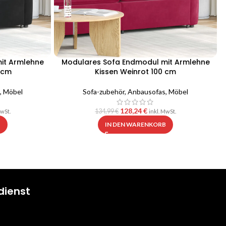
it Armlehne
Modulares Sofa Endmodul mit Armlehne
 cm
Kissen Weinrot 100 cm
,
Möbel
Sofa-zubehör
,
Anbausofas
,
Möbel
128,24
€
134,99
€
MwSt.
inkl. MwSt.
B
IN DEN WARENKORB
dienst