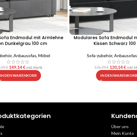
Sofa Endmodul mit Armlehne
Modulares Sofa Endmodul m
en Dunkelgrau 100 cm
Kissen Schwarz 100
ubehör
,
Anbausofas
,
Möbel
Sofa-zubehör
,
Anbausofas
149,14
€
130,14
€
,99
€
136,99
€
inkl. MwSt.
inkl. 
IN DEN WARENKORB
IN DEN WARENKOR
oduktkategorien
Kunden
hle
Über uns
as
Mein Konto