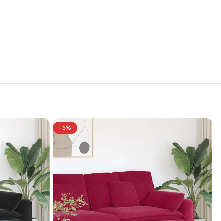
se
-5%