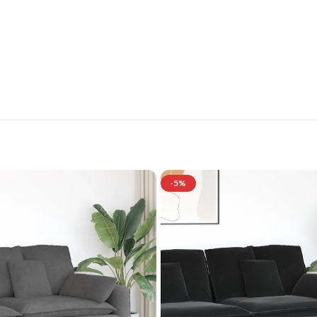
tilvolle Möbelgarnituren für Ihr Zuhau
Jetzt entdecken und von exklusiven Angeboten profitieren.
-5%