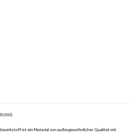
 1-GB-Cloudways-Server für 2 Monate
kostenlos?
ways an und erhalten Sie $25 kostenlose Guthaben, sobald Sie sich
m einen 1-GB-Server für 2 Monate kostenlos zu nutzen).
ERUNG
lzwerkstoff ist ein Material von außergewöhnlicher Qualität mit