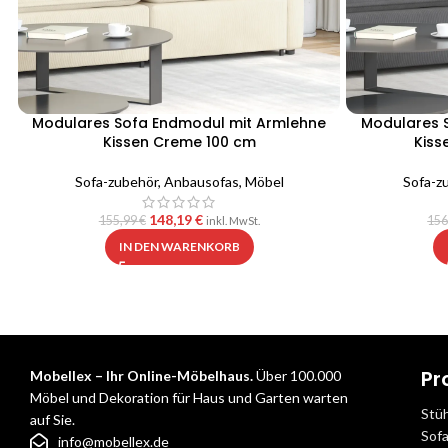
Modulares Sofa Endmodul mit Armlehne
Modulares 
Kissen Creme 100 cm
Kiss
Sofa-zubehör
,
Anbausofas
,
Möbel
Sofa-z
148,19
€
155,99
€
156
inkl. MwSt.
IN DEN WARENKORB
Pr
Mobellex – Ihr Online-Möbelhaus.
Über 100.000
Möbel und Dekoration für Haus und Garten warten
Stü
auf Sie.
Sof
info@mobellex.de