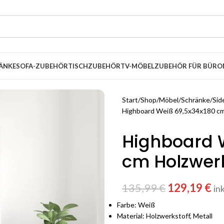
ÄNKE
SOFA-ZUBEHÖR
TISCHZUBEHÖR
TV-MÖBEL
ZUBEHÖR FÜR BÜRO
Start
Shop
Möbel
Schränke
Sid
Highboard Weiß 69,5x34x180 cm
Highboard 
cm Holzwerk
135,99
€
129,19
€
in
Farbe: Weiß
Material: Holzwerkstoff, Metall