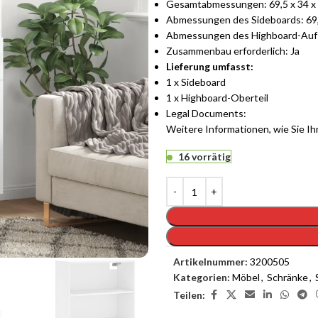
Gesamtabmessungen: 69,5 x 34 x 1
Abmessungen des Sideboards: 69,5 
Abmessungen des Highboard-Aufsat
Zusammenbau erforderlich: Ja
Lieferung umfasst:
1 x Sideboard
1 x Highboard-Oberteil
Legal Documents:
Weitere Informationen, wie Sie I
16 vorrätig
Artikelnummer:
3200505
Kategorien:
Möbel
,
Schränke
,
Teilen: