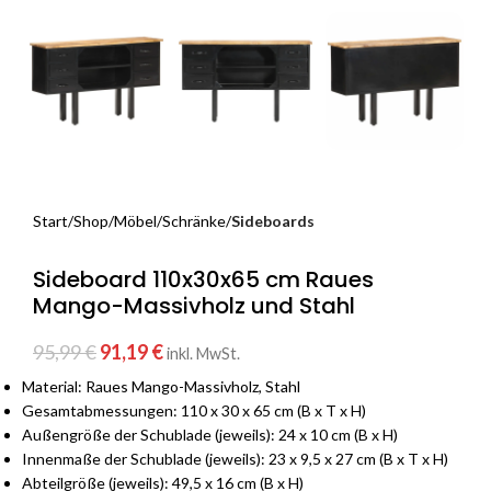
Start
Shop
Möbel
Schränke
Sideboards
Sideboard 110x30x65 cm Raues
Mango-Massivholz und Stahl
95,99
€
91,19
€
inkl. MwSt.
Material: Raues Mango-Massivholz, Stahl
Gesamtabmessungen: 110 x 30 x 65 cm (B x T x H)
Außengröße der Schublade (jeweils): 24 x 10 cm (B x H)
Innenmaße der Schublade (jeweils): 23 x 9,5 x 27 cm (B x T x H)
Abteilgröße (jeweils): 49,5 x 16 cm (B x H)