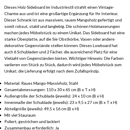
Dieses Holz-Sideboard im Industriestil strahlt einen Vintage-
Charme aus und ist eine großartige Ergänzung für Ihr Interieur.
Dieser Schrank ist aus massivem, rauem Mangoholz gefertigt und
somit robsut, stabil und langlebig. Die schönen Holzmaserungen
machen jedes Möbelstück zu einem Unikat. Das Sideboard hat eine
starke Oberplatte, auf die Sie Obstkörbe, Vasen oder andere
dekorative Gegenstände stellen können. Dieses Lowboard hat
auch 6 Schubladen und 2 Fächer, die ausreichend Platz für eine
Vielzahl von Gegenständen bieten. Wichtiger Hinweis: Die Farben
variieren von Stück zu Stück, dadurch wird jedes Möbelstück zum
Unikat; die Lieferung erfolgt nach dem Zufallsprinzip.
Material: Raues Mango-Massivholz, Stahl
Gesamtabmessungen: 110 x 30 x 65 cm (B x T x H)
Außengröße der Schublade (jeweils): 24 x 10 cm (B x H)
Innenmaße der Schublade (jeweils): 23 x 9,5 x 27 cm (B x T x H)
Abteilgröße (jeweils): 49,5 x 16 cm (B x H)
Mit viel Stauraum
Poliert, gestrichen und lackiert
Zusammenbau erforderlich: Ja