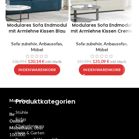
Modulares Sofa Endmodul
Modulares Sofa Endmodul
mit Armlehne Kissen Blau
mit Armlehne Kissen Creme
100 cm
100 cm
Sofa-zubehör
,
Anbausofas
,
Sofa-zubehör
,
Anbausofas
,
Möbel
Möbel
130,14
€
131,09
€
136,99
€
137,99
€
inkl. MwSt.
inkl. MwSt.
IN DEN WARENKORB
IN DEN WARENKORB
Produktkategorien
Mobellex
–
Stühle
Ihr
Sofas
Online-
Chaiselongues
Möbelhaus.
Über
Heim & Garten
100.000