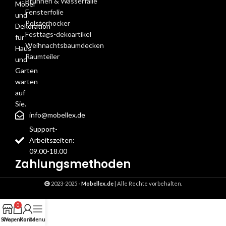
Brunnen & Wasserfälle
Möbel
Fensterfolie
und
Polsterhocker
Dekoration
Festtags-dekoartikel
für
Weihnachtsbaumdecken
Haus
Raumteiler
und
Garten
warten
auf
Sie.
info@mobellex.de
Support-
Arbeitszeiten:
09.00-18.00
Zahlungsmethoden
2023-2025
- Mobellex.de
| Alle Rechte vorbehalten.
0
Shop
Warenkorb
Konto
Menu