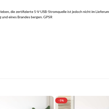
rieben, die zertifizierte 5-V-USB-Stromquelle ist jedoch nicht im Liefe
ng und eines Brandes bergen.
GPSR
tilvolle Möbelgarnituren für Ihr Zuhau
Jetzt entdecken und von exklusiven Angeboten profitieren.
-5%