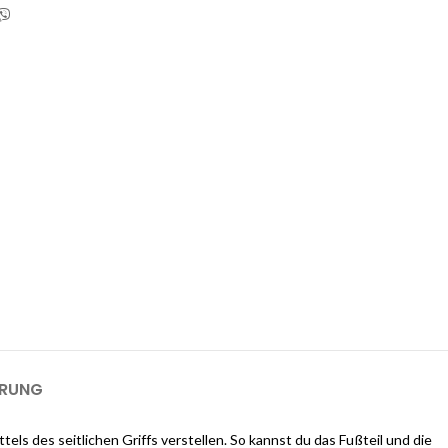
 1-GB-Cloudways-Server für 2 Monate
kostenlos?
ways an und erhalten Sie $25 kostenlose Guthaben, sobald Sie sich
m einen 1-GB-Server für 2 Monate kostenlos zu nutzen).
ERUNG
s des seitlichen Griffs verstellen. So kannst du das Fußteil und die