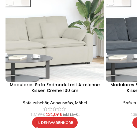
Modulares Sofa Endmodul mit Armlehne
Modulares 
Kissen Creme 100 cm
Kiss
Sofa-zubehör
,
Anbausofas
,
Möbel
Sofa-z
131,09
€
137,99
€
138
inkl. MwSt.
IN DEN WARENKORB