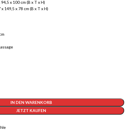
94,5 x 100 cm (B x T x H)
x 149,5 x 78 cm (B x T x H)
 cm
massage
IN DEN WARENKORB
JETZT KAUFEN
hle