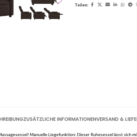
Teilen:
enste
Möchten Sie einen
as Interieur Ihres Traumhauses zu
.
Melden Sie sich jetzt bei Cloud
registrieren (genug, u
HREIBUNG
ZUSÄTZLICHE INFORMATIONEN
VERSAND & LIEF
sagesessel! Manuelle Liegefunktion: Dieser Ruhesessel lässt sich mittel