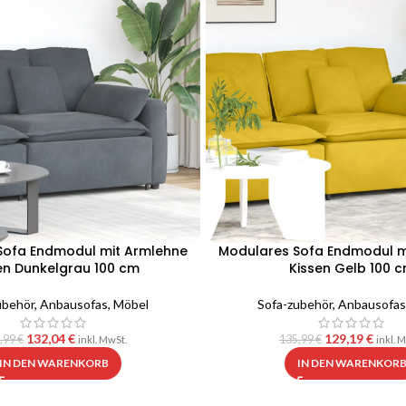
Sofa Endmodul mit Armlehne
Modulares Sofa Endmodul m
en Dunkelgrau 100 cm
Kissen Gelb 100 
ubehör
,
Anbausofas
,
Möbel
Sofa-zubehör
,
Anbausofas
132,04
€
129,19
€
,99
€
135,99
€
inkl. MwSt.
inkl. 
IN DEN WARENKORB
IN DEN WARENKOR