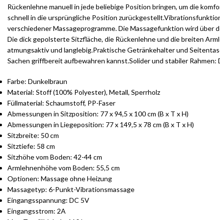
Rückenlehne manuell in jede beliebige Position bringen, um die komfo
schnell in die ursprüngliche Position zurückgestellt.Vibrationsfun
verschiedener Massageprogramme. Die Massagefunktion wird über den
Die dick gepolsterte Sitzfläche, die Rückenlehne und die breiten Arm
atmungsaktiv und langlebig.Praktische Getränkehalter und Seitentasc
Sachen griffbereit aufbewahren kannst.Solider und stabiler Rahmen: D
Farbe: Dunkelbraun
Material: Stoff (100% Polyester), Metall, Sperrholz
Füllmaterial: Schaumstoff, PP-Faser
Abmessungen in Sitzposition: 77 x 94,5 x 100 cm (B x T x H)
Abmessungen in Liegeposition: 77 x 149,5 x 78 cm (B x T x H)
Sitzbreite: 50 cm
Sitztiefe: 58 cm
Sitzhöhe vom Boden: 42-44 cm
Armlehnenhöhe vom Boden: 55,5 cm
Optionen: Massage ohne Heizung
Massagetyp: 6-Punkt-Vibrationsmassage
Eingangsspannung: DC 5V
Eingangsstrom: 2A