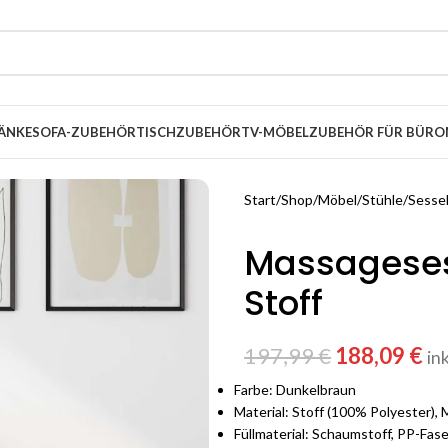
ÄNKE
SOFA-ZUBEHÖR
TISCHZUBEHÖR
TV-MÖBEL
ZUBEHÖR FÜR BÜRO
Start
Shop
Möbel
Stühle
Sesse
Massageses
Stoff
197,99
€
188,09
€
in
Farbe: Dunkelbraun
Material: Stoff (100% Polyester), M
Füllmaterial: Schaumstoff, PP-Fase