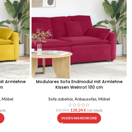
it Armlehne
Modulares Sofa Endmodul mit Armlehne
cm
Kissen Weinrot 100 cm
,
Möbel
Sofa-zubehör
,
Anbausofas
,
Möbel
128,24
€
134,99
€
MwSt.
inkl. MwSt.
B
IN DEN WARENKORB