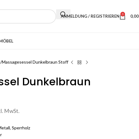
0
ANMELDUNG / REGISTRIEREN
0,0
MÖBEL
l
Massagesessel Dunkelbraun Stoff
sel Dunkelbraun
kl. MwSt.
etall, Sperrholz
r