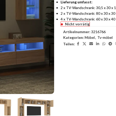
Lieferung umfasst:
2 x TV-Wandschrank: 30,5 x 30 x 10
2 x TV-Wandschrank: 80 x 30 x 30 c
4 x TV-Wandschrank: 60 x 30 x 40 c
Nicht vorrätig
Artikelnummer:
3216766
Kategorien:
Möbel
,
Tv-möbel
Teilen: