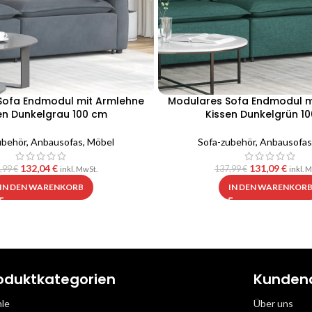
Sofa Endmodul mit Armlehne
Modulares Sofa Endmodul m
en Dunkelgrau 100 cm
Kissen Dunkelgrün 1
ubehör
,
Anbausofas
,
Möbel
Sofa-zubehör
,
Anbausofas
132,04
€
131,09
€
,99
€
137,99
€
inkl. MwSt.
inkl. 
IN DEN WARENKORB
IN DEN WARENKOR
oduktkategorien
Kunden
hle
Über uns