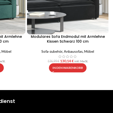
it Armlehne
Modulares Sofa Endmodul mit Armlehne
00 cm
Kissen Schwarz 100 cm
,
Möbel
Sofa-zubehör
,
Anbausofas
,
Möbel
130,14
€
136,99
€
MwSt.
inkl. MwSt.
B
IN DEN WARENKORB
dienst