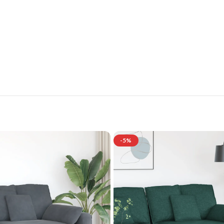
tilvolle Möbelgarnituren für Ihr Zuhau
Jetzt entdecken und von exklusiven Angeboten profitieren.
-5%