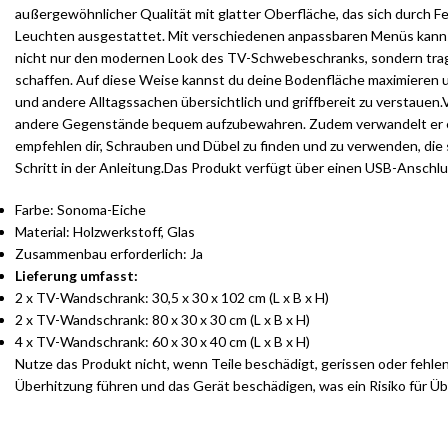
außergewöhnlicher Qualität mit glatter Oberfläche, das sich durch 
Leuchten ausgestattet. Mit verschiedenen anpassbaren Menüs kannst
nicht nur den modernen Look des TV-Schwebeschranks, sondern trag
schaffen. Auf diese Weise kannst du deine Bodenfläche maximieren u
und andere Alltagssachen übersichtlich und griffbereit zu verstauen
andere Gegenstände bequem aufzubewahren. Zudem verwandelt er eine
empfehlen dir, Schrauben und Dübel zu finden und zu verwenden, die s
Schritt in der Anleitung.Das Produkt verfügt über einen USB-Anschluss
Farbe: Sonoma-Eiche
Material: Holzwerkstoff, Glas
Zusammenbau erforderlich: Ja
Lieferung umfasst:
2 x TV-Wandschrank: 30,5 x 30 x 102 cm (L x B x H)
2 x TV-Wandschrank: 80 x 30 x 30 cm (L x B x H)
4 x TV-Wandschrank: 60 x 30 x 40 cm (L x B x H)
Nutze das Produkt nicht, wenn Teile beschädigt, gerissen oder fehle
Überhitzung führen und das Gerät beschädigen, was ein Risiko für Üb