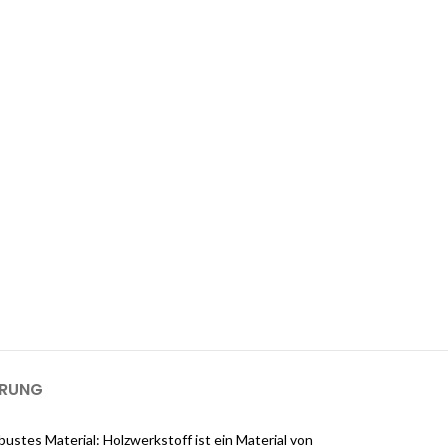
 1-GB-Cloudways-Server für 2 Monate
kostenlos?
ways an und erhalten Sie $25 kostenlose Guthaben, sobald Sie sich
m einen 1-GB-Server für 2 Monate kostenlos zu nutzen).
ERUNG
tes Material: Holzwerkstoff ist ein Material von