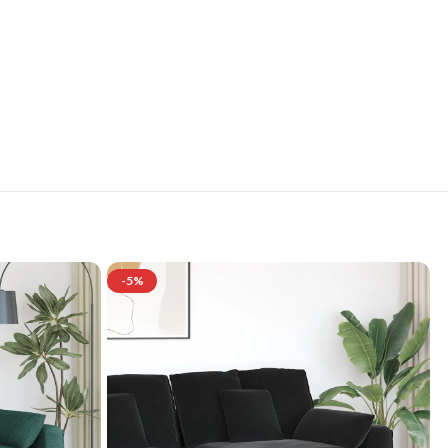
se
-5%