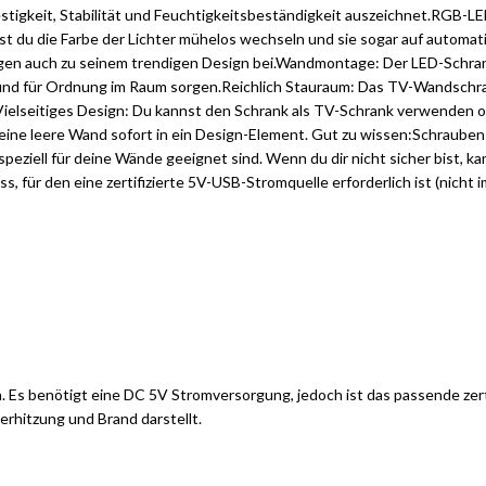
Festigkeit, Stabilität und Feuchtigkeitsbeständigkeit auszeichnet.RGB
 du die Farbe der Lichter mühelos wechseln und sie sogar auf automat
en auch zu seinem trendigen Design bei.Wandmontage: Der LED-Schrank 
nd für Ordnung im Raum sorgen.Reichlich Stauraum: Das TV-Wandschrank
.Vielseitiges Design: Du kannst den Schrank als TV-Schrank verwenden 
 leere Wand sofort in ein Design-Element. Gut zu wissen:Schrauben un
peziell für deine Wände geeignet sind. Wenn du dir nicht sicher bist, k
, für den eine zertifizierte 5V-USB-Stromquelle erforderlich ist (nicht 
n. Es benötigt eine DC 5V Stromversorgung, jedoch ist das passende ze
erhitzung und Brand darstellt.