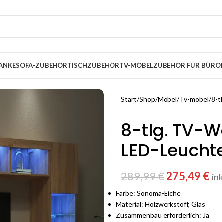
ÄNKE
SOFA-ZUBEHÖR
TISCHZUBEHÖR
TV-MÖBEL
ZUBEHÖR FÜR BÜRO
Start
Shop
Möbel
Tv-möbel
8-t
8-tlg. TV-
LED-Leucht
289,99
€
275,49
€
in
Farbe: Sonoma-Eiche
Material: Holzwerkstoff, Glas
Zusammenbau erforderlich: Ja