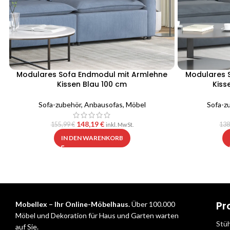
Modulares Sofa Endmodul mit Armlehne
Modulares 
Kissen Blau 100 cm
Kiss
Sofa-zubehör
,
Anbausofas
,
Möbel
Sofa-z
148,19
€
155,99
€
138
inkl. MwSt.
IN DEN WARENKORB
Pr
Mobellex – Ihr Online-Möbelhaus.
Über 100.000
Möbel und Dekoration für Haus und Garten warten
Stü
auf Sie.