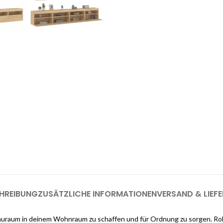
enste
Möchten Sie einen
as Interieur Ihres Traumhauses zu
.
Melden Sie sich jetzt bei Cloud
registrieren (genug, u
HREIBUNG
ZUSÄTZLICHE INFORMATIONEN
VERSAND & LIEF
raum in deinem Wohnraum zu schaffen und für Ordnung zu sorgen. Robus